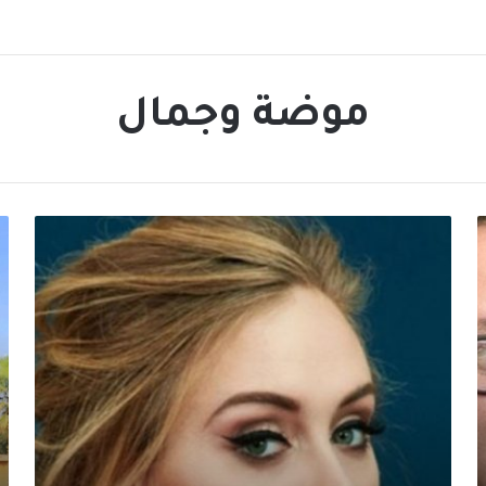
موضة وجمال
اطلالة
اط
ساحرة
جر
لـ
لـ
أديل
ما
في
ال
لاس
في
فيغاس
با
من
و
توقيع
ال
المصمم
بي
اللبناني
مؤ
جورج
وم