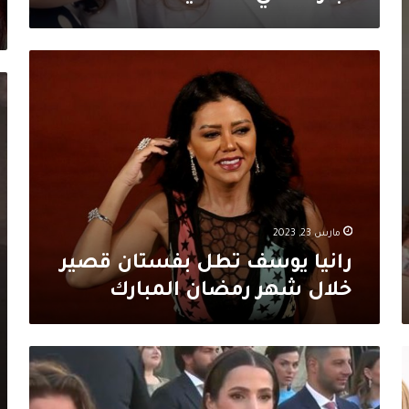
رانيا
يوسف
عي
تطل
مي
بفستان
بو
قصير
شل
خلال
عل
شهر
ال
رمضان
ال
المبارك
يت
مارس 23, 2023
حد
ال
رانيا يوسف تطل بفستان قصير
خلال شهر رمضان المبارك
فستان
رجوة
آل