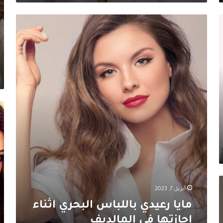
مايا
رعيدي
باللباس
البحري
اثناء
اجازتها
في
المالديف
زي
في
عل
خ
وا
هي
وه
أبريل 7, 2023
مايا رعيدي باللباس البحري اثناء
اجازتها في المالديف