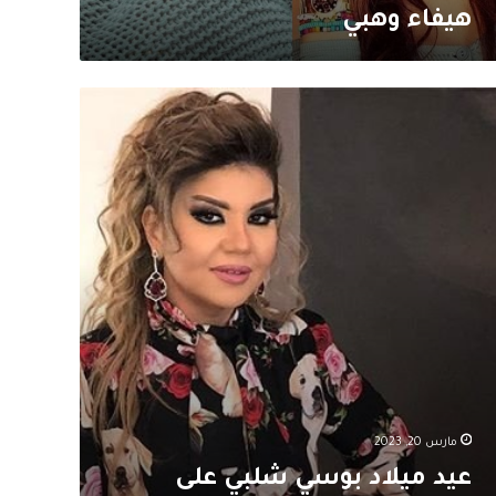
هيفاء وهبي
د
لاد
سي
بي
ى
طريقة
اسبانية
صدر
يث
جمهور
مارس 20, 2023
عيد ميلاد بوسي شلبي على