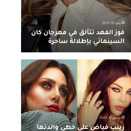
مايو 19, 2023
فوز الفهد تتألق في مهرجان كان
السينمائي بإطلالة ساحرة
نب
اض
ى
طى
لدتها
فاء
بي
مارس 31, 2023
زينب فياض على خطى والدتها