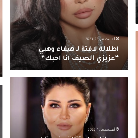
ال
ال
يذ
ال
أغسطس 22, 2023
اطلالة لافتة لـ هيفاء وهبي
“عزيزي الصيف انا احبك”
جومانا
مراد
اط
تتألق
مع
بفستان
لـ
ارتدته
هي
نادين
وه
نسيب
تل
نجيم..
ال
أغسطس 1, 2023
وسعره