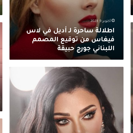
حبيقة
أكتوبر 9, 2023
اط
اطلالة ساحرة لـ أديل في لاس
لا
لـ
فيغاس من توقيع المصمم
سي
اللبناني جورج حبيقة
عب
في
ال
اطلالة
لافتة
لـ
هيفاء
وهبي
“عزيزي
الصيف
انا
احبك”
سع
اط