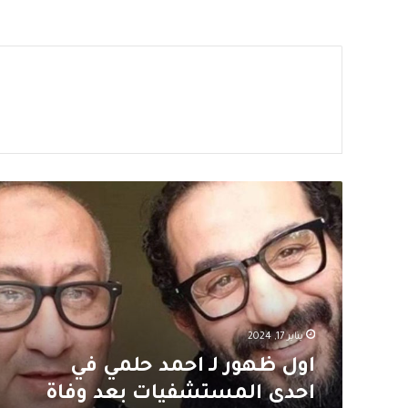
اول
ظهور
لـ
احمد
حلمي
في
احدى
المستشفيات
يناير 17, 2024
بعد
وفاة
اول ظهور لـ احمد حلمي في
شقيقه
احدى المستشفيات بعد وفاة