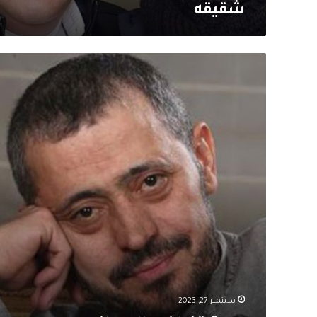
شقيقه
ديمة
قندلفت
الى
جانب
جورج
وسوف
في
نجم
عالي
سبتمبر 27, 2023