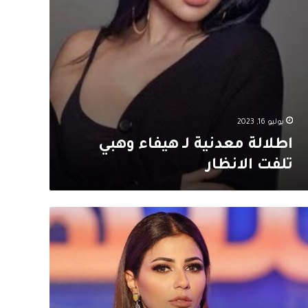
يوليو 16, 2023
اطلالة معدنية لـ هيفاء وهبي
تلفت الانظار
لالة
تة
يرة
دالعزيز
صدر
يث