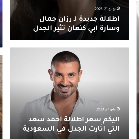
ال
يونيو 21, 2023
اطلالة جديدة لـ رزان جمال
وسارة ابي كنعان تثير الجدل
اليكم
سعر
فو
اطلالة
ال
أحمد
تت
سعد
في
التي
مه
اثارت
كا
الجدل
ال
في
بإ
السعودية
مايو 27, 2023
سا
اليكم سعر اطلالة أحمد سعد
التي اثارت الجدل في السعودية