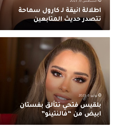
أغسطس 13, 2023
اطلالة انيقة لـ كارول سماحة
تتصدر حديث المتابعين
بلقيس
فتحي
تتألق
بفستان
ابيض
من
“فالنتينو”
يوليو 6, 2023
بلقيس فتحي تتألق بفستان
ابيض من “فالنتينو”