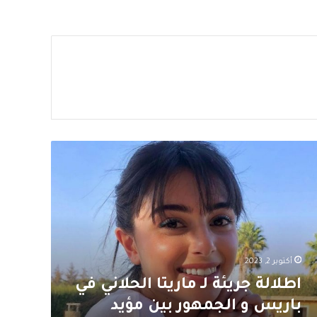
لالة
يئة
ريتا
حلاني
ريس
أكتوبر 2, 2023
جمهور
ن
اطلالة جريئة لـ ماريتا الحلاني في
يد
باريس و الجمهور بين مؤيد
عارض