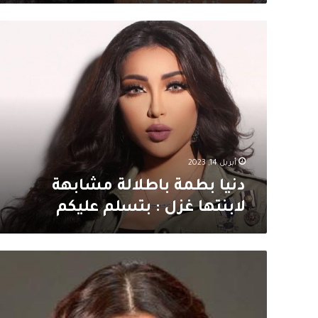
دنيا
بطمة
باطلالة
مشابهة
لابنتها
غزل
:
بتسلم
عليكم
أبريل 14, 2023
دنيا بطمة باطلالة مشابهة
لابنتها غزل : بتسلم عليكم
هيفاء
وهبي
تعايد
الجمهور
بمناسبة