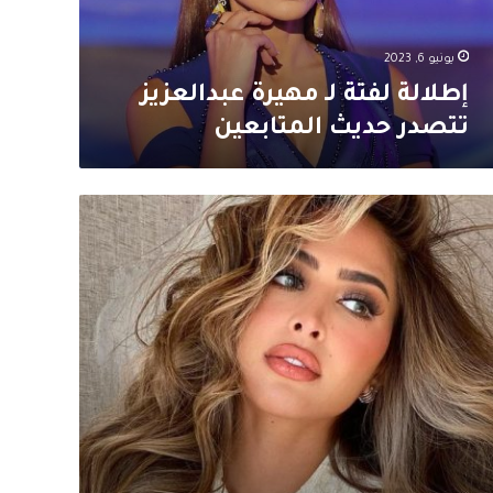
متابعين
يونيو 6, 2023
إطلالة لفتة لـ مهيرة عبدالعزيز
تتصدر حديث المتابعين
ز
فهد
ألق
رجان
ن
سينمائي
طلالة
حرة