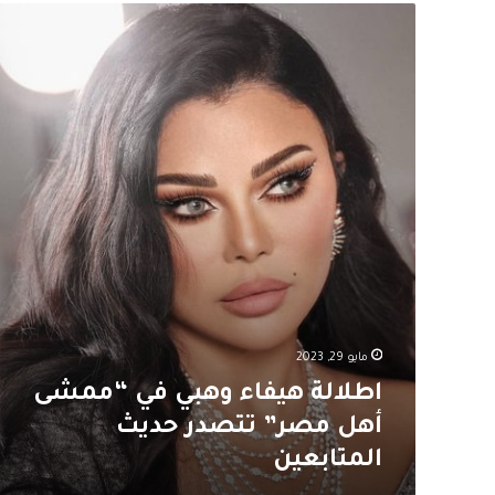
اطلالة
هيفاء
وهبي
في
“ممشى
أهل
مصر”
تتصدر
حديث
المتابعين
مايو 29, 2023
اطلالة هيفاء وهبي في “ممشى
أهل مصر” تتصدر حديث
المتابعين