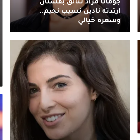
خيالي
جومانا مراد تتألق بفستان
ارتدته نادين نسيب نجيم..
وسعره خيالي
اطلالة
جديدة
لـ
رزان
جمال
وسارة
ابي
كنعان
تثير
إط
الجدل
لف
لـ
مه
عب
تت
حد