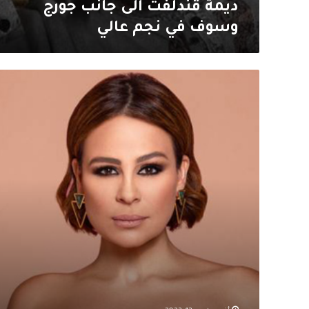
ديمة قندلفت الى جانب جورج
وسوف في نجم عالي
اطلالة
انيقة
لـ
كارول
سماحة
تتصدر
حديث
المتابعين