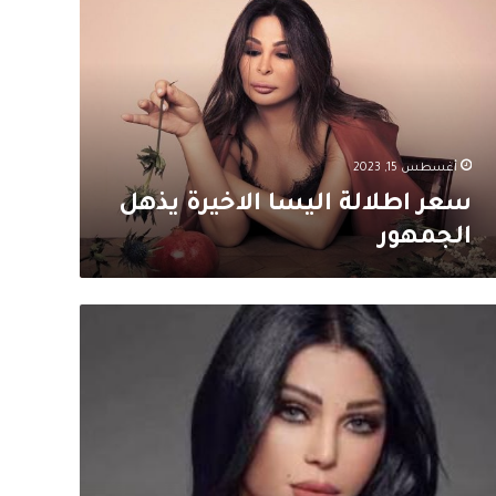
يسا
اخيرة
هل
جمهور
أغسطس 15, 2023
سعر اطلالة اليسا الاخيرة يذهل
الجمهور
لالة
دنية
فاء
بي
فت
انظار