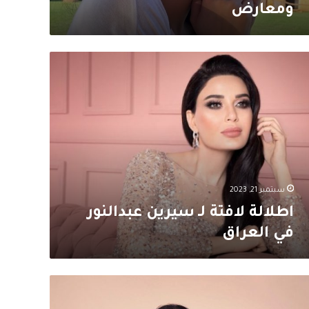
ومعارض
لالة
فتة
رين
دالنور
عراق
سبتمبر 21, 2023
اطلالة لافتة لـ سيرين عبدالنور
في العراق
ر
لالة