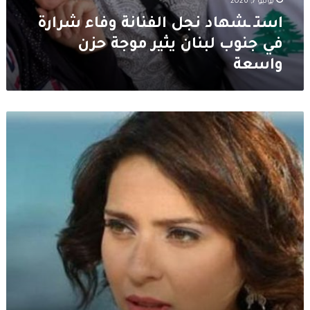
يونيو 7, 2026
استـ ـشهاد نجل الفنانة وفاء شرارة
في جنوب لبنان يثير موجة حزن
واسعة
نورهان
شعيب
تكشف
تطورات
وضعها
الصحي
بعد
نقلها
الى
المستشفى