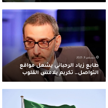
طابع
زياد
الرحباني
يشعل
مواقع
التواصل…
تكريم
يلامس
القلوب
ديسمبر 9, 2025
طابع زياد الرحباني يشعل مواقع
التواصل… تكريم يلامس القلوب
تغريم
وحذف
حسابات…
قرار