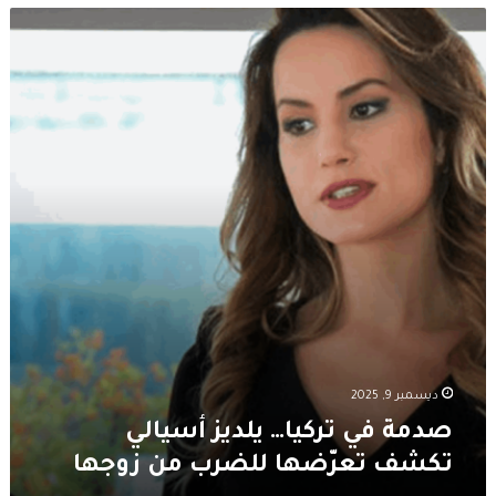
صدمة
في
تركيا…
يلديز
أسيالي
تكشف
تعرّضها
للضرب
من
زوجها
ديسمبر 9, 2025
صدمة في تركيا… يلديز أسيالي
تكشف تعرّضها للضرب من زوجها