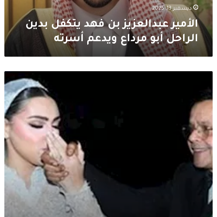
ويدعم
ديسمبر 13, 2025
أسرته
الأمير عبدالعزيز بن فهد يتكفل بدين
الراحل أبو مرداع ويدعم أسرته
محمد
هنيدي
يحتفل
بزفاف
ابنته
فريدة
في
أجواء
عائلية
دافئة