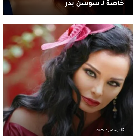
خاصة لـ سوسن بدر
اعتراف
جرئ
من
تولين
البكري:
عشت
تجربة
المساكنة!
ديسمبر 6, 2025