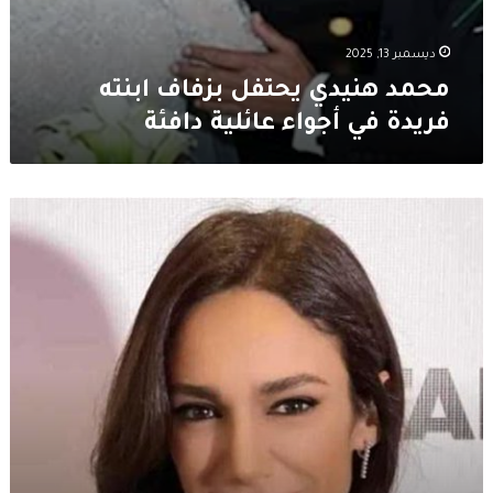
ديسمبر 13, 2025
محمد هنيدي يحتفل بزفاف ابنته
فريدة في أجواء عائلية دافئة
لورا
خباز
تخرج
من
المستشفى
وتكشف
تفاصيل
حالتها
الصحية