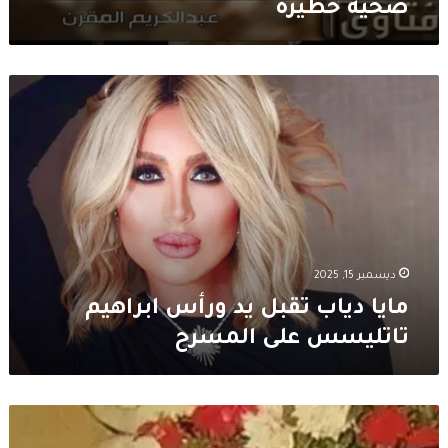
صحية خطيرة
مايا
دياب
تقبل
يد
ورأس
ابراهيم
تاتليسس
على
المسرح
ديسمبر 15, 2025
مايا دياب تقبل يد ورأس ابراهيم
تاتليسس على المسرح
وداعاً
إيمان