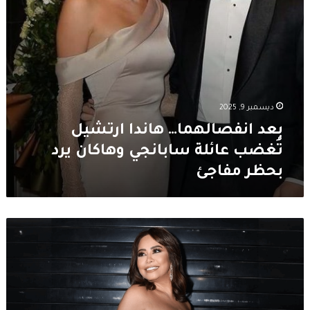
يرد
بحظر
مفاجئ
ديسمبر 9, 2025
بعد انفصالهما… هاندا ارتشيل
تُغضب عائلة سابانجي وهاكان يرد
بحظر مفاجئ
عمرو
مصطفى
يحسم
الجدل:
شيرين
عبد