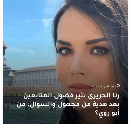
الحريري
تثير
فضول
المتابعين
بعد
هدية
من
مجهول
والسؤال:
من
أبو
روي؟
ديسمبر 13, 2025
رنا الحريري تثير فضول المتابعين
بعد هدية من مجهول والسؤال: من
أبو روي؟