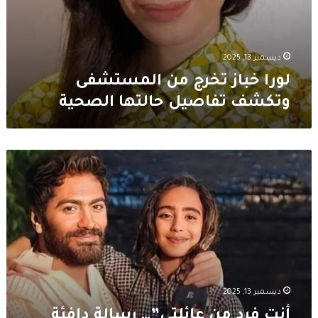
ديسمبر 13, 2025
لورا خباز تخرج من المستشفى
وتكشف تفاصيل حالتها الصحية
أنتِ
فرد
من
عائلتي”…
رسالة
دافئة
من
تاليا
تامر
حسني
ديسمبر 13, 2025
إلى
أنتِ فرد من عائلتي”… رسالة دافئة