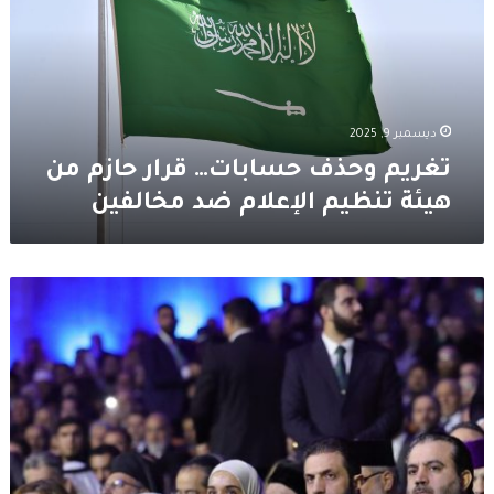
حازم
من
هيئة
تنظيم
الإعلام
ضد
ديسمبر 9, 2025
مخالفين
تغريم وحذف حسابات… قرار حازم من
هيئة تنظيم الإعلام ضد مخالفين
لحظة
أبكت
الجميع…
الرئيس
احمد
الشرع
وزوجته
يتأثران
بعرض