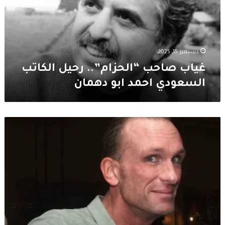
السعودي
احمد
ابو
دهمان
ديسمبر 15, 2025
غياب صاحب “الحزام”.. رحيل الكاتب
السعودي احمد ابو دهمان
العثور
على
الممثل
الأميركي
بيتر
غرين
متوفياً
عن
60
عاماً