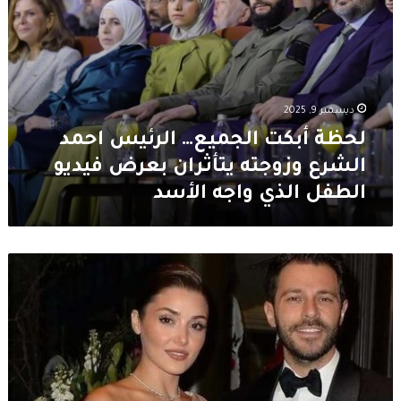
فيديو
الطفل
الذي
واجه
الأسد
ديسمبر 9, 2025
لحظة أبكت الجميع… الرئيس احمد
الشرع وزوجته يتأثران بعرض فيديو
الطفل الذي واجه الأسد
بعد
انفصالهما…
هاندا
ارتشيل
تُغضب
عائلة
سابانجي
وهاكان