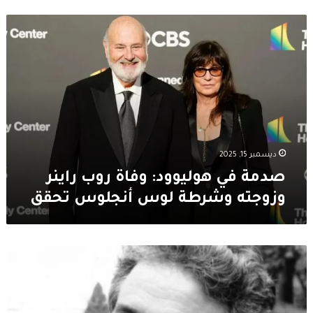
صدمة
في
هوليوود:
وفاة
روب
راينر
وزوجته
وشرطة
لوس
أنجلوس
ديسمبر 15, 2025
تحقق
صدمة في هوليوود: وفاة روب راينر
وزوجته وشرطة لوس أنجلوس تحقق
غياب
صاحب
“الحزام”..
رحيل
الكاتب