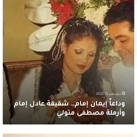
إمام…
شقيقة
عادل
إمام
وأرملة
مصطفى
متولي
ديسمبر 15, 2025
وداعاً إيمان إمام… شقيقة عادل إمام
وأرملة مصطفى متولي
اليكم