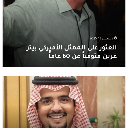
ديسمبر 13, 2025
العثور على الممثل الأميركي بيتر
غرين متوفياً عن 60 عاماً
الأمير
عبدالعزيز
بن
فهد
يتكفل
بدين
الراحل
أبو
مرداع