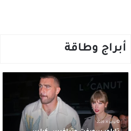
أبراج وطاقة
تايلور
سويفت
وترافيس
كيلسي
يحتفلان
بزفافهما
بحضور
نخبة
يوليو 4, 2026
من
نجوم