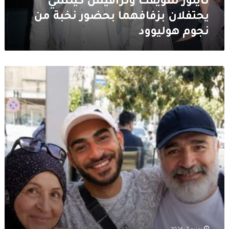
تايلور سويفت وترافيس كيلسي
هوليوود
يحتفلان بزفافهما بحضور نخبة من
نجوم هوليوود
استـ
ـشهاد
نجل
الفنانة
وفاء
شرارة
في
جنوب
لبنان
يثير
موجة
حزن
واسعة