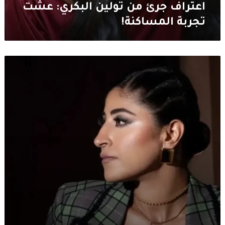
اعتراف جرئ من تولين البكري: عشت
تجربة المساكنة!
شجون
الهاجري
تفجع
بوفاة
والدها
مطر
الهاجري