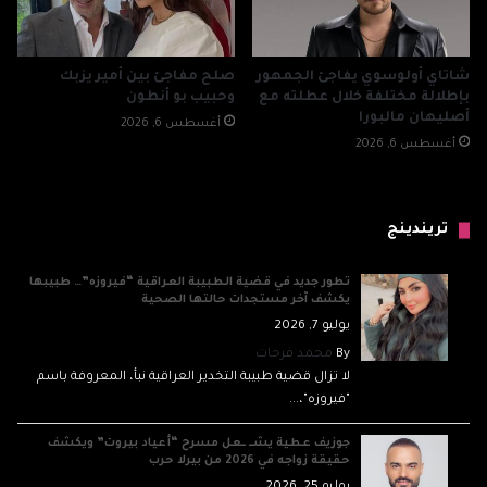
شاتاي أولوسوي يفاجئ الجمهور
صلح مفاجئ بين أمير يزبك
بإطلالة مختلفة خلال عطلته مع
وحبيب بو أنطون
أصليهان مالبورا
أغسطس 6, 2026
أغسطس 6, 2026
تريندينج
تطور جديد في قضية الطبيبة العراقية “فيروزه”… طبيبها
يكشف آخر مستجدات حالتها الصحية
يوليو 7, 2026
By
محمد فرحات
لا تزال قضية طبيبة التخدير العراقية نبأ، المعروفة باسم
"فيروزه"،...
جوزيف عطية يشــ ــعل مسرح “أعياد بيروت” ويكشف
حقيقة زواجه في 2026 من بيرلا حرب