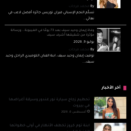
By
محمد فرحات
تسلّم النجم الإسباني فيران توريس جائزة أفضل لاعب في
نهائي...
وفاة إيمان وحيد سيف بعد 73 يومًا في الغيبوبة.. ورسالة
مؤثرة من شقيقها أشرف سيف
يوليو 9, 2026
By
محمد فرحات
توفيت إيمان وحيد سيف، ابنة الفنان الكوميدي الراحل وحيد
سيف،...
آخر الأخبار
تحطيم زجاج سيارة نور غندور وسرقة أغراضها
في بيروت
أغسطس 6, 2026
ابنة توم كروز تخطف الأنظار في أولى خطواتها