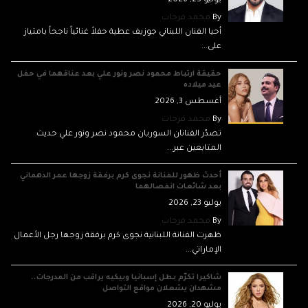
يوليو 25, 2026
By
محمد فرحات
أحيا الفنان اللبناني جوزيف عطية حفلاً غنائياً ناجحاً بامتياز
على...
حقيقة ارتباط محمود نصر ونور علي بعد عناقهما في حفل
عيد ميلاده
أغسطس 3, 2026
By
محمد فرحات
تصدّر الفنانان السوريان محمود نصر ونور علي حديث
المتابعين عبر...
أحدث ظهور للفنانة نجوى كرم برفقة زوجها عمر الدهماني
بعد شائعات انفصالهما
يوليو 23, 2026
By
محمد فرحات
ظهرت الفنانة اللبنانية نجوى كرم برفقة زوجها رجل الأعمال
الإماراتي...
شاكيرا تكرّم بطل إسبانيا وبيكيه يراقب من المدرجات..
مشهدان يشعلان مواقع التواصل
يوليو 20, 2026