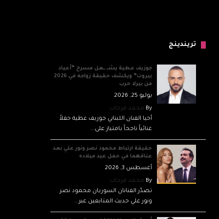
تريندينج
جوزيف عطية يشــ ــعل مسرح “أعياد
بيروت” ويكشف حقيقة زواجه في 2026
من بيرلا حرب
يوليو 25, 2026
By
محمد فرحات
أحيا الفنان اللبناني جوزيف عطية حفلاً
غنائياً ناجحاً بامتياز على...
حقيقة ارتباط محمود نصر ونور علي بعد
عناقهما في حفل عيد ميلاده
أغسطس 3, 2026
By
محمد فرحات
تصدّر الفنانان السوريان محمود نصر
ونور علي حديث المتابعين عبر...