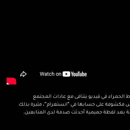
لحمراء في فيديو يتنافى مع عادات المجتمع
س مكشوفة على حسابها في “انستغرام”، مثيرة بذلك
صة بعد لقطة حميمية أحدثت صدمة لدى المتابعين.