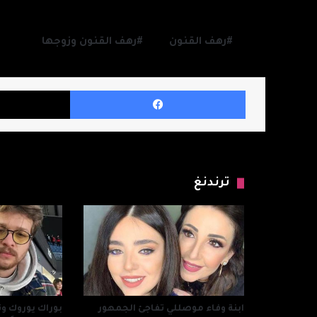
رهف القنون
رهف القنون وزوجها
فيسبوك
ترندنغ
ابنة وفاء موصللي تفاجئ الجمهور
بوراك يوروك وت