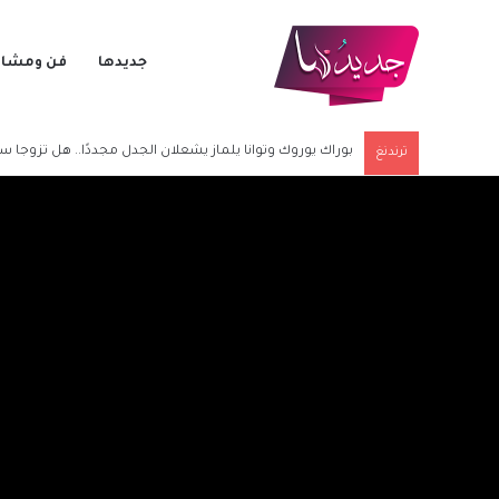
جديدها
فن ومشاه
بوراك يوروك وتوانا يلماز يشعلان الجدل مجددًا.. هل تزوجا سرً
ترندنغ