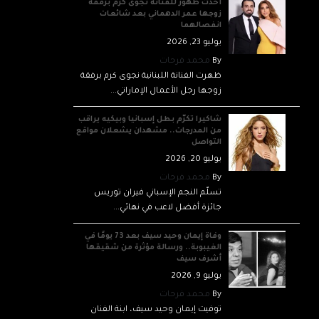
أحدث ظهور للفنانة نجوى كرم برفقة
زوجها عمر الدهماني بعد شائعات
انفصالهما
يوليو 23, 2026
By
محمد فرحات
ظهرت الفنانة اللبنانية نجوى كرم برفقة
زوجها رجل الأعمال الإماراتي...
شاكيرا تكرّم بطل إسبانيا وبيكيه يراقب
من المدرجات.. مشهدان يشعلان مواقع
التواصل
يوليو 20, 2026
By
محمد فرحات
تسلّم النجم الإسباني فيران توريس
جائزة أفضل لاعب في نهائي...
وفاة إيمان وحيد سيف بعد 73 يومًا في
الغيبوبة.. ورسالة مؤثرة من شقيقها
أشرف سيف
يوليو 9, 2026
By
محمد فرحات
توفيت إيمان وحيد سيف، ابنة الفنان