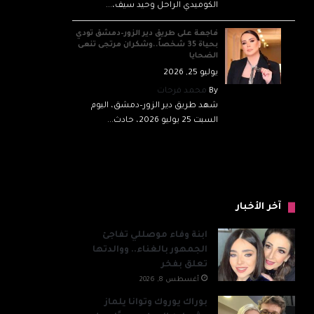
الكوميدي الراحل وحيد سيف،...
فاجعة على طريق دير الزور–دمشق تودي
بحياة 35 شخصاً..وشكران مرتجى تنعى
الضحايا
يوليو 25, 2026
By
محمد فرحات
شهد طريق دير الزور–دمشق، اليوم
السبت 25 يوليو 2026، حادث...
آخر الأخبار
ابنة وفاء موصللي تفاجئ
الجمهور بالغناء.. ووالدتها
تعلق بفخر
أغسطس 8, 2026
بوراك يوروك وتوانا يلماز