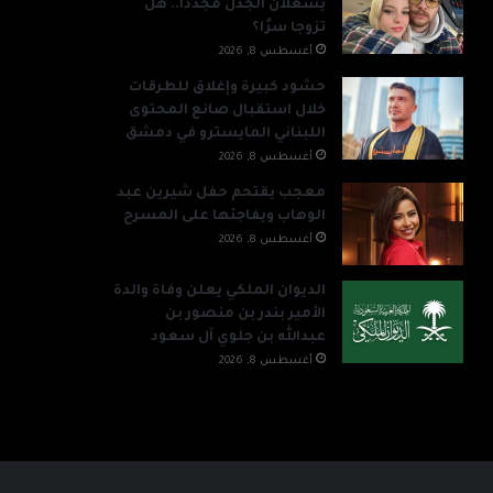
يشعلان الجدل مجددًا.. هل
تزوجا سرًا؟
أغسطس 8, 2026
حشود كبيرة وإغلاق للطرقات
خلال استقبال صانع المحتوى
اللبناني المايسترو في دمشق
أغسطس 8, 2026
معجب يقتحم حفل شيرين عبد
الوهاب ويفاجئها على المسرح
أغسطس 8, 2026
الديوان الملكي يعلن وفاة والدة
الأمير بندر بن منصور بن
عبدالله بن جلوي آل سعود
أغسطس 8, 2026