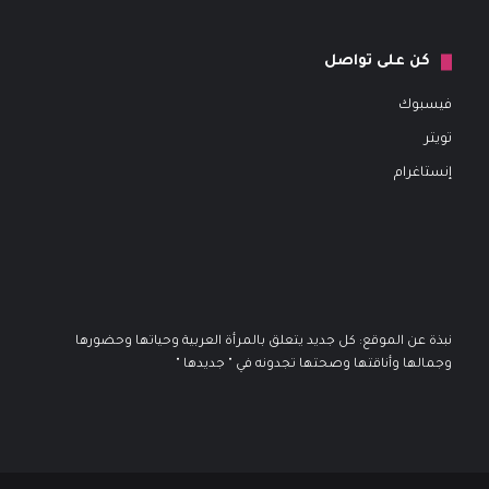
كن على تواصل
فيسبوك
تويتر
إنستاغرام
نبذة عن الموقع: كل جديد يتعلق بالمرأة العربية وحياتها وحضورها
وجمالها وأناقتها وصحتها تجدونه في " جديدها "