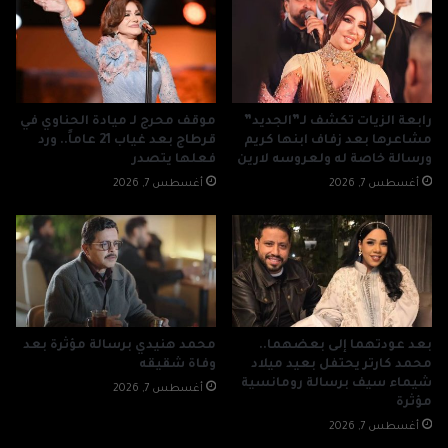
رابعة الزيات تكشف لـ”الجديد”
موقف محرج لـ ميادة الحناوي في
مشاعرها بعد زفاف ابنها كريم
قرطاج بعد غياب 21 عاماً.. ورد
ورسالة خاصة له ولعروسه لارين
فعلها يتصدر
أغسطس 7, 2026
أغسطس 7, 2026
بعد عودتهما إلى بعضهما..
محمد هنيدي برسالة مؤثرة بعد
محمد كارتر يحتفل بعيد ميلاد
وفاة شقيقه
شيماء سيف برسالة رومانسية
أغسطس 7, 2026
مؤثرة
أغسطس 7, 2026