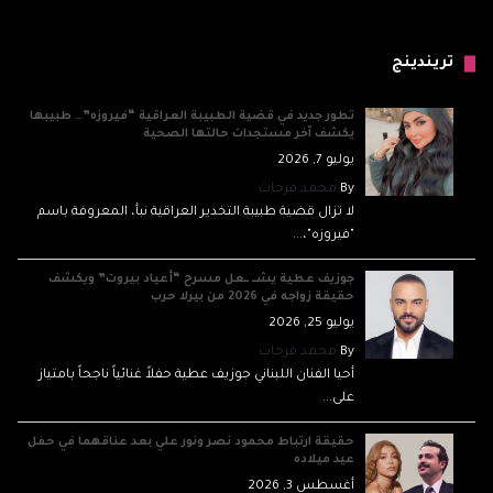
تريندينج
تطور جديد في قضية الطبيبة العراقية “فيروزه”… طبيبها
يكشف آخر مستجدات حالتها الصحية
يوليو 7, 2026
By
محمد فرحات
لا تزال قضية طبيبة التخدير العراقية نبأ، المعروفة باسم
"فيروزه"،...
جوزيف عطية يشــ ــعل مسرح “أعياد بيروت” ويكشف
حقيقة زواجه في 2026 من بيرلا حرب
يوليو 25, 2026
By
محمد فرحات
أحيا الفنان اللبناني جوزيف عطية حفلاً غنائياً ناجحاً بامتياز
على...
حقيقة ارتباط محمود نصر ونور علي بعد عناقهما في حفل
عيد ميلاده
أغسطس 3, 2026