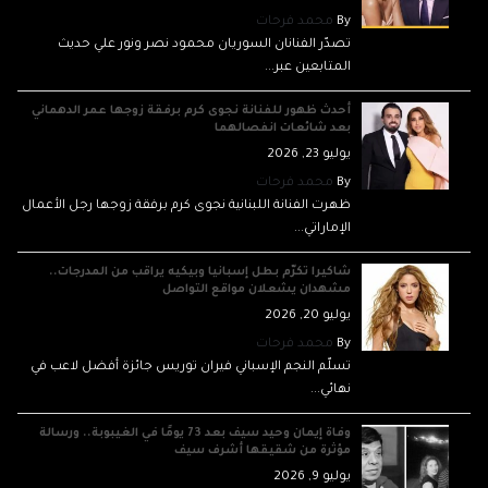
By
محمد فرحات
تصدّر الفنانان السوريان محمود نصر ونور علي حديث
المتابعين عبر...
أحدث ظهور للفنانة نجوى كرم برفقة زوجها عمر الدهماني
بعد شائعات انفصالهما
يوليو 23, 2026
By
محمد فرحات
ظهرت الفنانة اللبنانية نجوى كرم برفقة زوجها رجل الأعمال
الإماراتي...
شاكيرا تكرّم بطل إسبانيا وبيكيه يراقب من المدرجات..
مشهدان يشعلان مواقع التواصل
يوليو 20, 2026
By
محمد فرحات
تسلّم النجم الإسباني فيران توريس جائزة أفضل لاعب في
نهائي...
وفاة إيمان وحيد سيف بعد 73 يومًا في الغيبوبة.. ورسالة
مؤثرة من شقيقها أشرف سيف
يوليو 9, 2026