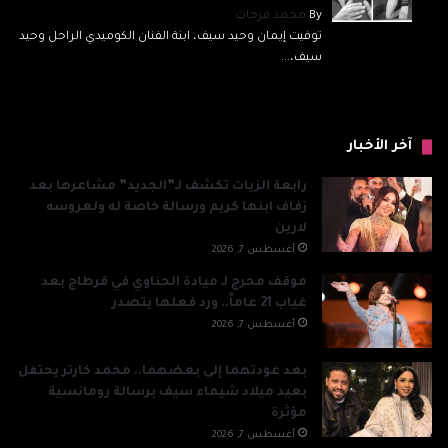
By
محمد فرحات
توفيت إيمان وحيد سيف، ابنة الفنان الكوميدي الراحل وحيد
سيف،...
آخر الأخبار
رابعة الزيات تكشف لـ”الجديد” مشاعرها بعد
زفاف ابنها كريم ورسالة خاصة له ولعروسه
لارين
أغسطس 7, 2026
موقف محرج لـ ميادة الحناوي في قرطاج بعد
غياب 21 عاماً.. ورد فعلها يتصدر
أغسطس 7, 2026
بعد عودتهما إلى بعضهما.. محمد كارتر يحتفل
بعيد ميلاد شيماء سيف برسالة رومانسية
مؤثرة
أغسطس 7, 2026