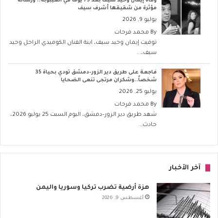
وفاة إيمان وحيد سيف بعد 73 يومًا في الغيبوبة.. ورسالة
مؤثرة من شقيقها أشرف سيف
يوليو 9, 2026
By
محمد فرحات
توفيت إيمان وحيد سيف، ابنة الفنان الكوميدي الراحل وحيد
سيف،...
فاجعة على طريق دير الزور–دمشق تودي بحياة 35
شخصاً..وشكران مرتجى تنعى الضحايا
يوليو 25, 2026
By
محمد فرحات
شهد طريق دير الزور–دمشق، اليوم السبت 25 يوليو 2026،
حادث...
آخر الأخبار
هزة أرضية تضرب تركيا وسوريا واليمن
أغسطس 9, 2026