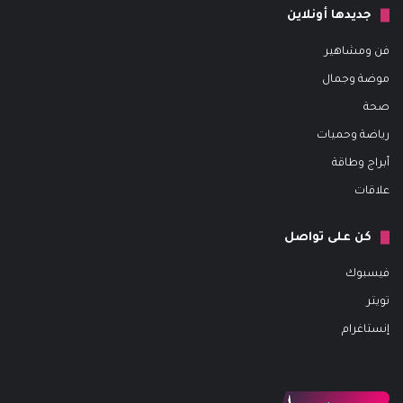
جديدها أونلاين
فن ومشاهير
موضة وجمال
صحة
رياضة وحميات
أبراج وطاقة
علاقات
كن على تواصل
فيسبوك
تويتر
إنستاغرام