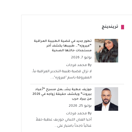
تريندينج
تطور جديد في قضية الطبيبة العراقية
“فيروزه”… طبيبها يكشف آخر
مستجدات حالتها الصحية
يوليو 7, 2026
By
محمد فرحات
لا تزال قضية طبيبة التخدير العراقية نبأ،
المعروفة باسم "فيروزه"،...
جوزيف عطية يشــ ــعل مسرح “أعياد
بيروت” ويكشف حقيقة زواجه في 2026
من بيرلا حرب
يوليو 25, 2026
By
محمد فرحات
أحيا الفنان اللبناني جوزيف عطية حفلاً
غنائياً ناجحاً بامتياز على...