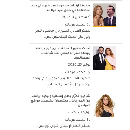
حقيقة ارتباط محمود نصر ونور علي بعد
عناقهما في حفل عيد ميلاده
أغسطس 3, 2026
By
محمد فرحات
تصدّر الفنانان السوريان محمود نصر
ونور علي حديث المتابعين عبر...
أحدث ظهور للفنانة نجوى كرم برفقة
زوجها عمر الدهماني بعد شائعات
انفصالهما
يوليو 23, 2026
By
محمد فرحات
ظهرت الفنانة اللبنانية نجوى كرم برفقة
زوجها رجل الأعمال الإماراتي...
شاكيرا تكرّم بطل إسبانيا وبيكيه يراقب
من المدرجات.. مشهدان يشعلان مواقع
التواصل
يوليو 20, 2026
By
محمد فرحات
تسلّم النجم الإسباني فيران توريس