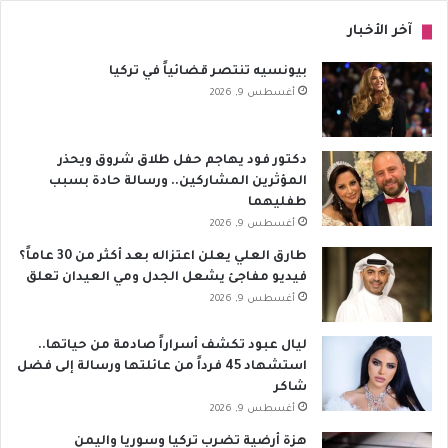
آخر الأخبار
بيونسيه تنتصر قضائياً في تركيا
أغسطس 9, 2026
دكتور فود يهاجم حفل طلاق شروق ويحذر
المؤثرين المشاركين.. ورسالة حادة بسبب
طفليهما
أغسطس 9, 2026
طارق العلي يعلن اعتزاله بعد أكثر من 30 عاماً؟
فيديو مفاجئ يشعل الجدل ومي العيدان تعلق
أغسطس 9, 2026
ليال عبود تكشف أسراراً صادمة من حياتها..
استشهاد 45 فرداً من عائلتها ورسالة إلى فضل
شاكر
أغسطس 9, 2026
هزة أرضية تضرب تركيا وسوريا واليمن