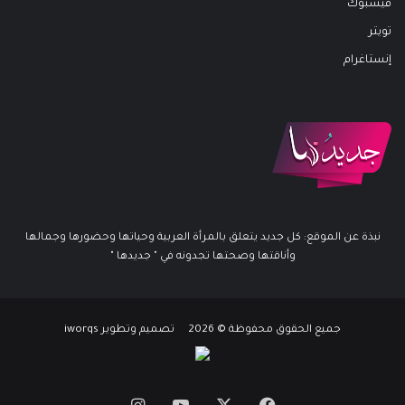
فيسبوك
تويتر
إنستاغرام
نبذة عن الموقع: كل جديد يتعلق بالمرأة العربية وحياتها وحضورها وجمالها
وأناقتها وصحتها تجدونه في " جديدها "
جميع الحقوق محفوظة © 2026 تصميم وتطوير iworqs
X
فيسبوك
يوتيوب
انستقرام