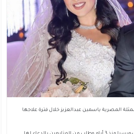
ثلة المصرية ياسمين عبدالعزيز خلال فترة علاجها
وبحسب المصادر ان احمد العوضي متواجد في سويسرا منذ 3 أيام وطلب من المتابعين بالدعاء لها