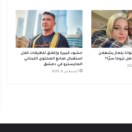
وانا يلماز يشعلان
حشود كبيرة وإغلاق للطرقات خلال
هل تزوجا سرًا؟
استقبال صانع المحتوى اللبناني
المايسترو في دمشق
أغسطس 8, 2026