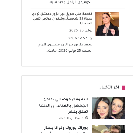
الكوميدي الراحل وحيد سيف،...
فاجعة على طريق دير الزور–دمشق تودي
بحياة 35 شخصاً..وشكران مرتجى تنعى
الضحايا
يوليو 25, 2026
By
محمد فرحات
شهد طريق دير الزور–دمشق، اليوم
السبت 25 يوليو 2026، حادث...
آخر الأخبار
ابنة وفاء موصللي تفاجئ
الجمهور بالغناء.. ووالدتها
تعلق بفخر
أغسطس 8, 2026
بوراك يوروك وتوانا يلماز