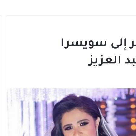
 إلى سويسرا
 العزيز