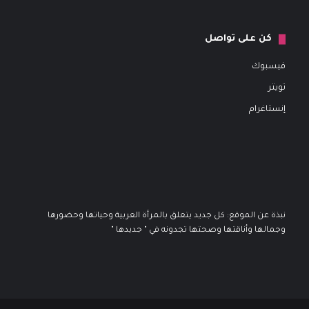
كن على تواصل
فيسبوك
تويتر
إنستاغرام
نبذة عن الموقع: كل جديد يتعلق بالمرأة العربية وحياتها وحضورها
وجمالها وأناقتها وصحتها تجدونه في " جديدها "