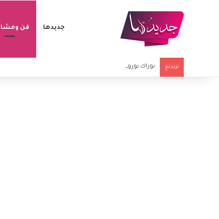
جديدها
فن ومشاه
بوراك يوروك وتوانا يلماز يشعلان الجدل مجددًا.. هل تزوجا سرً
ترندنغ