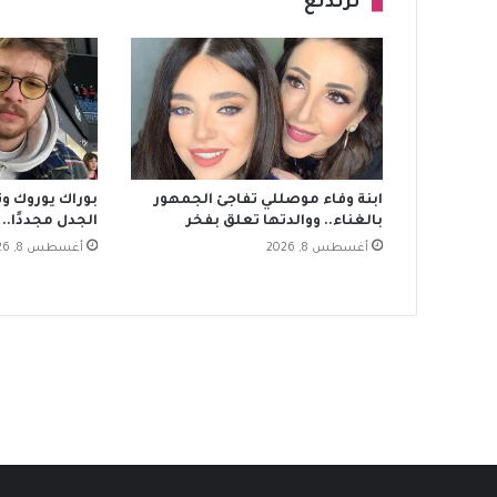
ترندنغ
ابنة وفاء موصللي تفاجئ الجمهور
بوراك يوروك وت
بالغناء.. ووالدتها تعلق بفخر
الجدل مجددًا.. 
أغسطس 8, 2026
أغسطس 8, 2026