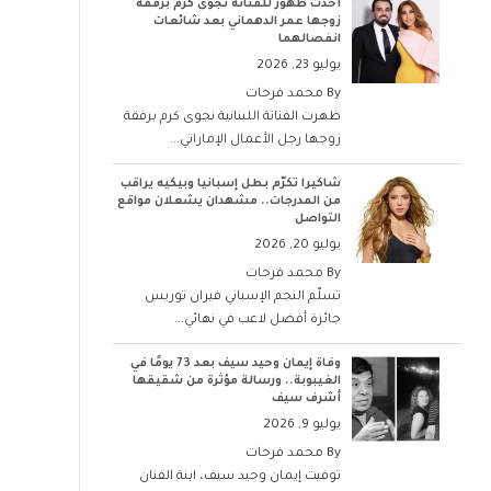
أحدث ظهور للفنانة نجوى كرم برفقة
زوجها عمر الدهماني بعد شائعات
انفصالهما
يوليو 23, 2026
By
محمد فرحات
ظهرت الفنانة اللبنانية نجوى كرم برفقة
زوجها رجل الأعمال الإماراتي...
شاكيرا تكرّم بطل إسبانيا وبيكيه يراقب
من المدرجات.. مشهدان يشعلان مواقع
التواصل
يوليو 20, 2026
By
محمد فرحات
تسلّم النجم الإسباني فيران توريس
جائزة أفضل لاعب في نهائي...
وفاة إيمان وحيد سيف بعد 73 يومًا في
الغيبوبة.. ورسالة مؤثرة من شقيقها
أشرف سيف
يوليو 9, 2026
By
محمد فرحات
توفيت إيمان وحيد سيف، ابنة الفنان