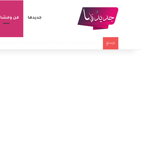
جديدها
فن ومشاه
موقف محرج لـ ميادة الحناوي في قرطاج بعد غياب 21 عاماً.. ورد فعلها يتصدر
ترندنغ