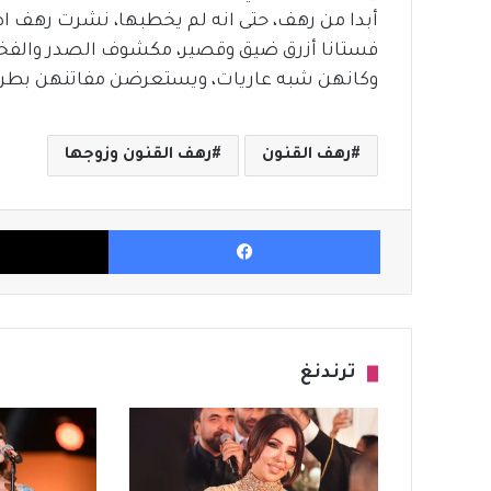
أبدا من رهف، حتى انه لم يخطبها، نشرت رهف 
فستانا أزرق ضيق وقصير، مكشوف الصدر والفخذ
وكانهن شبه عاريات، ويستعرضن مفاتنهن بطريق
رهف القنون
رهف القنون وزوجها
فيسبوك
ترندنغ