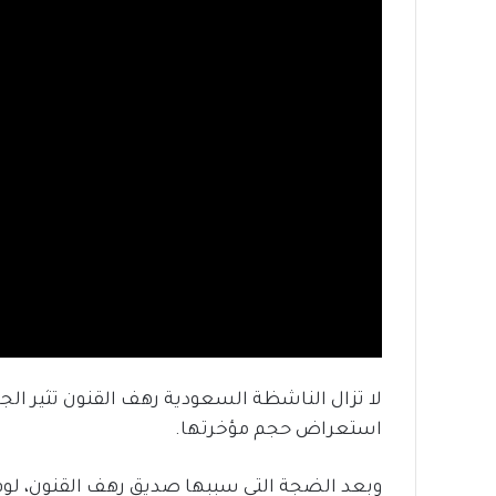
لا تزال الناشظة السعودية رهف القنون تثير ال
استعراض حجم مؤخرتها.
وبعد الضجة التي سببها صديق رهف القنون، لوف