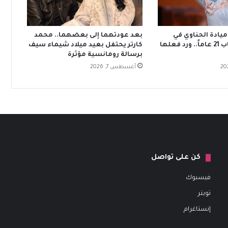
يادة الحناوي في
بعد عودتهما إلى بعضهما.. محمد
قرطاج بعد غياب 21 عاماً.. ورد فعلها
كارتر يحتفل بعيد ميلاد شيماء سيف
برسالة رومانسية مؤثرة
أغسطس 7, 2026
كن على تواصل
فيسبوك
تويتر
إنستاغرام