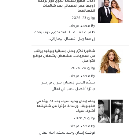
أحدث ظهور للفنانة نجوى كرم برفقة
زوجها عمر الدهماني بعد شائعات
انفصالهما
يوليو 23, 2026
By
محمد فرحات
ظهرت الفنانة اللبنانية نجوى كرم برفقة
زوجها رجل الأعمال الإماراتي...
شاكيرا تكرّم بطل إسبانيا وبيكيه يراقب
من المدرجات.. مشهدان يشعلان مواقع
التواصل
يوليو 20, 2026
By
محمد فرحات
تسلّم النجم الإسباني فيران توريس
جائزة أفضل لاعب في نهائي...
وفاة إيمان وحيد سيف بعد 73 يومًا في
الغيبوبة.. ورسالة مؤثرة من شقيقها
أشرف سيف
يوليو 9, 2026
By
محمد فرحات
توفيت إيمان وحيد سيف، ابنة الفنان