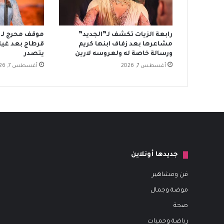
رابعة الزيات تكشف لـ”الجديد”
موقف محرج لـ م
مشاعرها بعد زفاف ابنها كريم
ورسالة خاصة له ولعروسه لارين
يتصدر
أغسطس 7, 2026
أغسطس 7, 2026
جديدها أونلاين
فن ومشاهير
موضة وجمال
صحة
رياضة وحميات