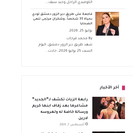
الكوميدي الراحل وحيد سيف،...
فاجعة على طريق دير الزور–دمشق تودي
بحياة 35 شخصاً..وشكران مرتجى تنعى
الضحايا
يوليو 25, 2026
By
محمد فرحات
شهد طريق دير الزور–دمشق، اليوم
السبت 25 يوليو 2026، حادث...
آخر الأخبار
رابعة الزيات تكشف لـ”الجديد”
مشاعرها بعد زفاف ابنها كريم
ورسالة خاصة له ولعروسه
لارين
أغسطس 7, 2026