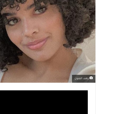
رهف القنون