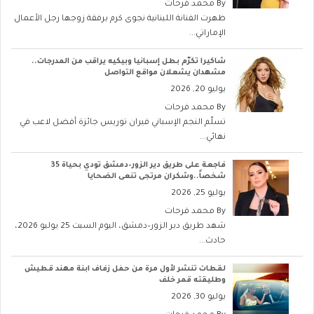
By
محمد فرحات
ظهرت الفنانة اللبنانية نجوى كرم برفقة زوجها رجل الأعمال
الإماراتي...
شاكيرا تكرّم بطل إسبانيا وبيكيه يراقب من المدرجات..
مشهدان يشعلان مواقع التواصل
يوليو 20, 2026
By
محمد فرحات
تسلّم النجم الإسباني فيران توريس جائزة أفضل لاعب في
نهائي...
فاجعة على طريق دير الزور–دمشق تودي بحياة 35
شخصاً..وشكران مرتجى تنعى الضحايا
يوليو 25, 2026
By
محمد فرحات
شهد طريق دير الزور–دمشق، اليوم السبت 25 يوليو 2026،
حادث...
لقطات تنشر لأول مرة من حفل زفاف ابنة مهند قطيش
وطليقته قمر خلف
يوليو 30, 2026