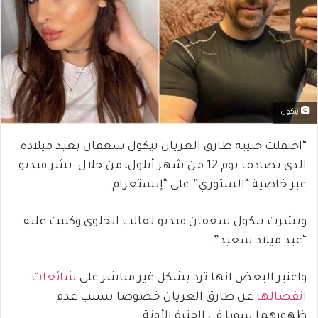
نيكول
“احتفلت حبيبة طارق العريان نيكول سعفان بعيد ميلاده
الذي يصادف يوم 12 من شهر أيلول، من خلال نشر فيديو
عبر خاصية “الستوري” على “إنستغرام.
ونشرت نيكول سعفان فيديو لـقالب الحلوى وكتبت عليه
“عيد ميلاد سعيد”.
واعتبر البعض انها ترد بشكل غير مباشر على
شائعات
انفصالها
عن طارق العريان خصوصا بسبب عدم
ظهورهما سويا في الفترة الأونة.