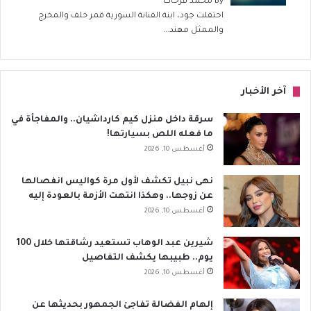
By
محمد فرحات
احتفلت جود، ابنة الفنانة السورية قمر خلف والمخرج
والممثل مهند...
آخر الأخبار
سرقة داخل منزل كيم كارداشيان.. والمفاجأة في
ما فعله اللص بسيارتها!
أغسطس 10, 2026
نهى نبيل تكشف لأول مرة كواليس انفصالها
عن زوجها.. وهكذا انتهت الأزمة بالعودة إليه
أغسطس 10, 2026
شيرين عبد الوهاب تستعيد رشاقتها خلال 100
يوم.. طبيبها يكشف التفاصيل
أغسطس 10, 2026
إلهام الفضالة تفاجئ الجمهور بحديثها عن