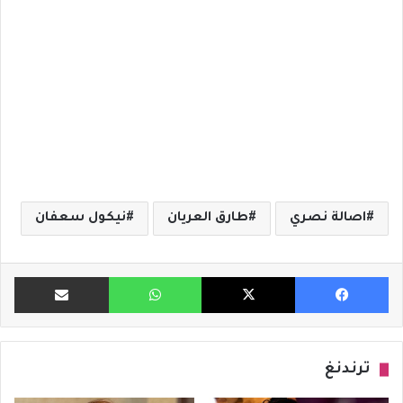
اصالة نصري
طارق العريان
نيكول سعفان
فيسبوك
X
واتساب
مشاركة ب
ترندنغ