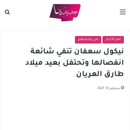
القائمة
بح
أهم الأخبار
فن ومشاهير
نيكول سعفان تنفي شائعة
انفصالها وتحتفل بعيد ميلاد
طارق العريان
سبتمبر 13, 2021