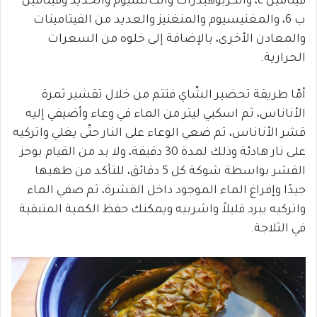
فيتامين c، والكربوهيدرات والكالسيوم والحديد وفيتامين
ب 6، والمغنيسيوم والمنغنيز والعديد من الفيتامينات
والمعادن الأخرى، بالإضافة إلى خلوه من السعرات
الحرارية.
أمّا طريقة تحضير الشّاي فتتم من خلال تقشير ثمرة
الأناناس، ثم اسكبي ليتر من الماء في وعاء وأضيفي إليه
قشر الأناناس، ثم ضعي الوعاء على النار حتّى يغلي واتركيه
على نار هادئة وذلك لمدة 30 دقيقة، ولا بد من القيام بوخز
القشر بواسطة شوكة كل 5 دقائق، للتأكد من طهيها
جيدًا وإفراغ الماء الموجود داخل القشرة، ثم صفي الماء
واتركيه يبرد قليلاً واشربيه ويمكنك حفظ الكمية المتبقية
في الثلاجة.