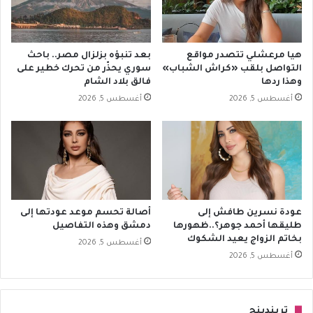
هيا مرعشلي تتصدر مواقع
بعد تنبؤه بزلزال مصر.. باحث
التواصل بلقب «كراش الشباب»
سوري يحذّر من تحرك خطير على
وهذا ردها
فالق بلاد الشام
أغسطس 5, 2026
أغسطس 5, 2026
عودة نسرين طافش إلى
أصالة تحسم موعد عودتها إلى
طليقها أحمد جوهر؟..ظهورها
دمشق وهذه التفاصيل
بخاتم الزواج يعيد الشكوك
أغسطس 5, 2026
أغسطس 5, 2026
تريندينج