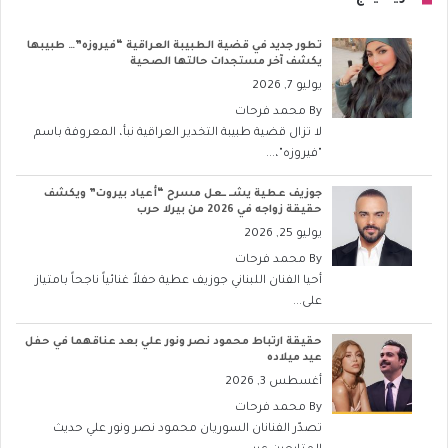
تطور جديد في قضية الطبيبة العراقية “فيروزه”… طبيبها
يكشف آخر مستجدات حالتها الصحية
يوليو 7, 2026
By
محمد فرحات
لا تزال قضية طبيبة التخدير العراقية نبأ، المعروفة باسم
"فيروزه"،...
جوزيف عطية يشــ ــعل مسرح “أعياد بيروت” ويكشف
حقيقة زواجه في 2026 من بيرلا حرب
يوليو 25, 2026
By
محمد فرحات
أحيا الفنان اللبناني جوزيف عطية حفلاً غنائياً ناجحاً بامتياز
على...
حقيقة ارتباط محمود نصر ونور علي بعد عناقهما في حفل
عيد ميلاده
أغسطس 3, 2026
By
محمد فرحات
تصدّر الفنانان السوريان محمود نصر ونور علي حديث