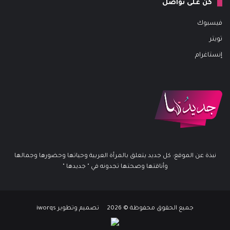
كن على تواصل
فيسبوك
تويتر
إنستاغرام
نبذة عن الموقع: كل جديد يتعلق بالمرأة العربية وحياتها وحضورها وجمالها
وأناقتها وصحتها تجدونه في " جديدها "
جميع الحقوق محفوظة © 2026 تصميم وتطوير iworqs