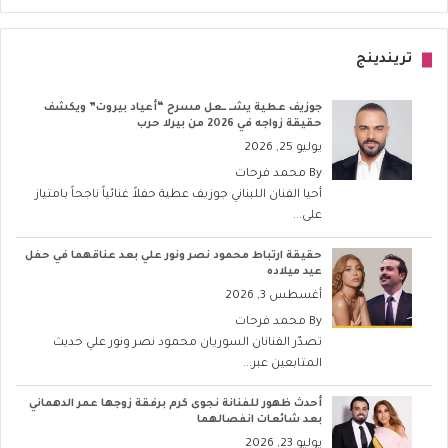
تريندينج
جوزيف عطية يشــ ــعل مسرح “أعياد بيروت” ويكشف
حقيقة زواجه في 2026 من بيرلا حرب
يوليو 25, 2026
By
محمد فرحات
أحيا الفنان اللبناني جوزيف عطية حفلاً غنائياً ناجحاً بامتياز
على...
حقيقة ارتباط محمود نصر ونور علي بعد عناقهما في حفل
عيد ميلاده
أغسطس 3, 2026
By
محمد فرحات
تصدّر الفنانان السوريان محمود نصر ونور علي حديث
المتابعين عبر...
أحدث ظهور للفنانة نجوى كرم برفقة زوجها عمر الدهماني
بعد شائعات انفصالهما
يوليو 23, 2026