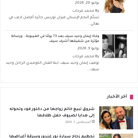
يوليو 20, 2026
By
محمد فرحات
تسلّم النجم الإسباني فيران توريس جائزة أفضل لاعب في
نهائي...
وفاة إيمان وحيد سيف بعد 73 يومًا في الغيبوبة.. ورسالة
مؤثرة من شقيقها أشرف سيف
يوليو 9, 2026
By
محمد فرحات
توفيت إيمان وحيد سيف، ابنة الفنان الكوميدي الراحل وحيد
سيف،...
آخر الأخبار
شروق تبيع خاتم زواجها من دكتور فود وتحوله
إلى هدايا لضيوف حفل طلاقها
أغسطس 7, 2026
تحطيم زجاج سيارة نور غندور وسرقة أغراضها