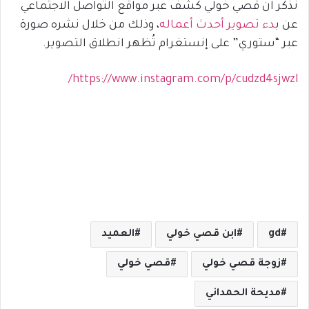
نذكر ان قصي خولي كشف عبر مواقع التواصل الاجتماعي
عن ب
دء تصوير أحدث أعماله
، وذلك من خلال نشره صورة
عبر “ستوري” على إنستغرام تُظهر انطلاق التصوير.
https://www.instagram.com/p/cudzd4sjwzl/
gd
ابن قصي خولي
العميد
زوجة قصي خولي
قصي خولي
مديحة الحمداني