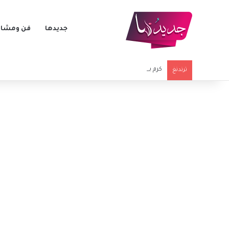
جديدها
فن ومشاه
كرم بورسين يثير قلق جمهوره.. هل يخضع لعملية جراحية؟
ترندنغ