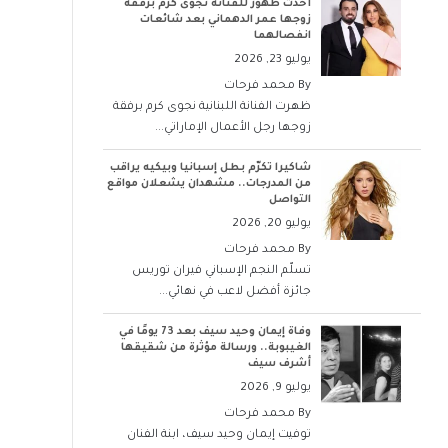
أحدث ظهور للفنانة نجوى كرم برفقة
زوجها عمر الدهماني بعد شائعات
انفصالهما
يوليو 23, 2026
By
محمد فرحات
ظهرت الفنانة اللبنانية نجوى كرم برفقة
زوجها رجل الأعمال الإماراتي...
شاكيرا تكرّم بطل إسبانيا وبيكيه يراقب
من المدرجات.. مشهدان يشعلان مواقع
التواصل
يوليو 20, 2026
By
محمد فرحات
تسلّم النجم الإسباني فيران توريس
جائزة أفضل لاعب في نهائي...
وفاة إيمان وحيد سيف بعد 73 يومًا في
الغيبوبة.. ورسالة مؤثرة من شقيقها
أشرف سيف
يوليو 9, 2026
By
محمد فرحات
توفيت إيمان وحيد سيف، ابنة الفنان