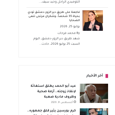
الكوميدي الراحل وحيد سيف،...
فاجعة على طريق دير الزور–دمشق تودي
بحياة 35 شخصاً..وشكران مرتجى تنعى
الضحايا
يوليو 25, 2026
By
محمد فرحات
شهد طريق دير الزور–دمشق، اليوم
السبت 25 يوليو 2026، حادث...
آخر الأخبار
عيد أبو الحمد يطلق استغاثة
لإنقاذ زوجته.. أزمة صحية
وظروف مادية صعبة
أغسطس 8, 2026
كرم بورسين يثير قلق جمهوره..