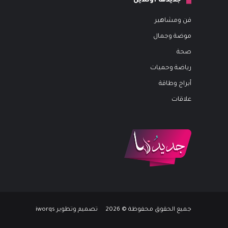
جديدها أونلاين
فن ومشاهير
موضة وجمال
صحة
رياضة وحميات
أبراج وطاقة
علاقات
جميع الحقوق محفوظة © 2026 تصميم وتطوير iworqs