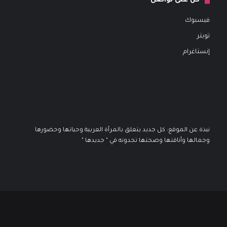
كن على تواصل
فيسبوك
تويتر
إنستاغرام
نبذة عن الموقع: كل جديد يتعلق بالمرأة العربية وحياتها وحضورها
وجمالها وأناقتها وصحتها تجدونه في " جديدها "