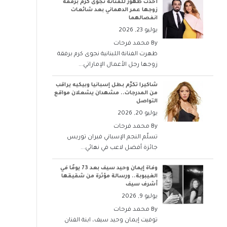
أحدث ظهور للفنانة نجوى كرم برفقة
زوجها عمر الدهماني بعد شائعات
انفصالهما
يوليو 23, 2026
By
محمد فرحات
ظهرت الفنانة اللبنانية نجوى كرم برفقة
زوجها رجل الأعمال الإماراتي...
شاكيرا تكرّم بطل إسبانيا وبيكيه يراقب
من المدرجات.. مشهدان يشعلان مواقع
التواصل
يوليو 20, 2026
By
محمد فرحات
تسلّم النجم الإسباني فيران توريس
جائزة أفضل لاعب في نهائي...
وفاة إيمان وحيد سيف بعد 73 يومًا في
الغيبوبة.. ورسالة مؤثرة من شقيقها
أشرف سيف
يوليو 9, 2026
By
محمد فرحات
توفيت إيمان وحيد سيف، ابنة الفنان