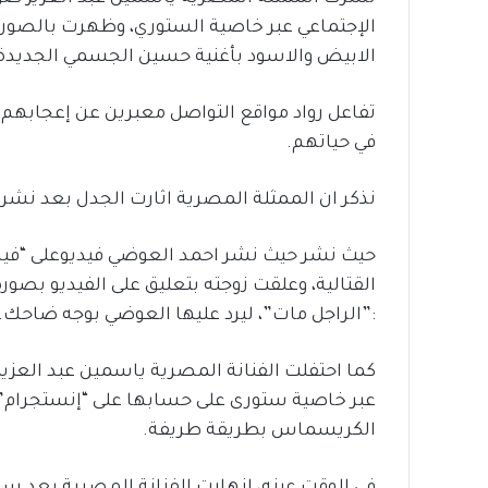
الإجتماعي عبر خاصية الستوري، وظهرت بالصورة 
الابيض والاسود بأغنية حسين الجسمي الجديدة 
تفاعل رواد مواقع التواصل معبرين عن إعجابهم به
في حياتهم.
نذكر ان الممثلة المصرية اثارت الجدل بعد نشر ت
حيث نشر حيث نشر احمد العوضي فيديوعلى “فيسب
القتالية، وعلقت زوجته بتعليق على الفيديو بص
:”الراجل مات”، ليرد عليها العوضي بوجه ضاحك.
كما احتفلت الفنانة المصرية ياسمين عبد العزي
عبر خاصية ستورى على حسابها على “إنستجرام”،
الكريسماس بطريقة طريفة.