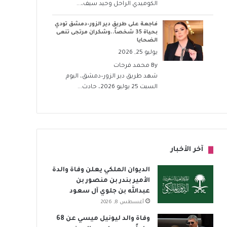
الكوميدي الراحل وحيد سيف،...
فاجعة على طريق دير الزور–دمشق تودي
بحياة 35 شخصاً..وشكران مرتجى تنعى
الضحايا
يوليو 25, 2026
By
محمد فرحات
شهد طريق دير الزور–دمشق، اليوم
السبت 25 يوليو 2026، حادث...
آخر الأخبار
الديوان الملكي يعلن وفاة والدة
الأمير بندر بن منصور بن
عبدالله بن جلوي آل سعود
أغسطس 8, 2026
وفاة والد ليونيل ميسي عن 68