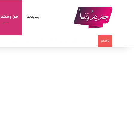
جديدها
فن ومشاه
وفاة والد ليونيل ميسي عن 68 عاماً بعد صراع مع المرض
ترندنغ