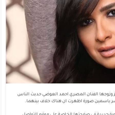
يز وزوجها الفنان المصري احمد العوضي حديث الناس
ر ياسمين صورة اظهرت ان هناك خلاف بينهما.
رة جديدة في صفحتها الخاصة على موقع التواصل