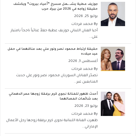
جوزيف عطية يشــ ــعل مسرح “أعياد بيروت” ويكشف
حقيقة زواجه في 2026 من بيرلا حرب
يوليو 25, 2026
By
محمد فرحات
أحيا الفنان اللبناني جوزيف عطية حفلاً غنائياً ناجحاً بامتياز
على...
حقيقة ارتباط محمود نصر ونور علي بعد عناقهما في حفل
عيد ميلاده
أغسطس 3, 2026
By
محمد فرحات
تصدّر الفنانان السوريان محمود نصر ونور علي حديث
المتابعين عبر...
أحدث ظهور للفنانة نجوى كرم برفقة زوجها عمر الدهماني
بعد شائعات انفصالهما
يوليو 23, 2026
By
محمد فرحات
ظهرت الفنانة اللبنانية نجوى كرم برفقة زوجها رجل الأعمال
الإماراتي...