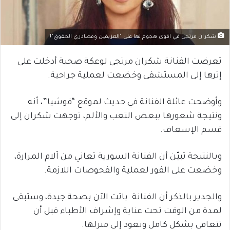
شكران مرتجى في اقوى هجوم لها على "المزيفين ومصادري الحقوق"!
تعرضت الفنانة شكران مرتجى لوعكة صحية أدخلت على
إثرها إلى المستشفى وخضعت لعملية جراحية.
وأوضحت عائلة الفنانة في حديث لموقع “فوشيا”، أنه
ونتيجة شعورها ببعض التعب والألم، توجهت شكران إلى
قسم الإسعاف.
وبالنتيجة تبيّن أن الفنانة السورية تعاني من آلام المرارة،
وخضعت على الفور لعملية والفحوصات اللازمة.
والجدير بالذكر أن الفنانة باتت الآن بصحة جيدة، وستبقى
لمدة من الوقت تحت عناية وإشراف الأطباء قبل أن
تتعافى بشكل كامل وتعود إلى منزلها.