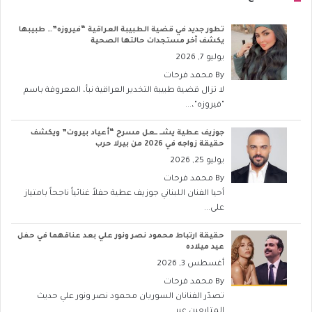
تطور جديد في قضية الطبيبة العراقية “فيروزه”… طبيبها
يكشف آخر مستجدات حالتها الصحية
يوليو 7, 2026
By
محمد فرحات
لا تزال قضية طبيبة التخدير العراقية نبأ، المعروفة باسم
"فيروزه"،...
جوزيف عطية يشــ ــعل مسرح “أعياد بيروت” ويكشف
حقيقة زواجه في 2026 من بيرلا حرب
يوليو 25, 2026
By
محمد فرحات
أحيا الفنان اللبناني جوزيف عطية حفلاً غنائياً ناجحاً بامتياز
على...
حقيقة ارتباط محمود نصر ونور علي بعد عناقهما في حفل
عيد ميلاده
أغسطس 3, 2026
By
محمد فرحات
تصدّر الفنانان السوريان محمود نصر ونور علي حديث
المتابعين عبر...