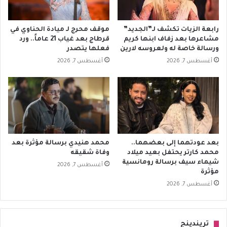
رابعة الزيات تكشف لـ”الجديد”
موقف محرج لـ ميادة الحناوي في
مشاعرها بعد زفاف ابنها كريم
قرطاج بعد غياب 21 عاماً.. ورد
ورسالة خاصة له ولعروسه لارين
فعلها يتصدر
أغسطس 7, 2026
أغسطس 7, 2026
بعد عودتهما إلى بعضهما..
محمد هنيدي برسالة مؤثرة بعد
محمد كارتر يحتفل بعيد ميلاد
وفاة شقيقه
شيماء سيف برسالة رومانسية
أغسطس 7, 2026
مؤثرة
أغسطس 7, 2026
تريندينج