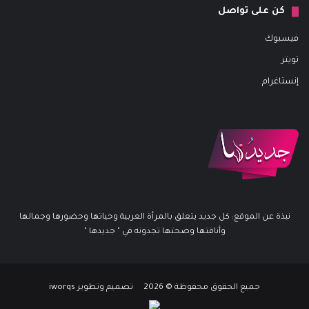
كن على تواصل
فيسبوك
تويتر
إنستاغرام
نبذة عن الموقع: كل جديد يتعلق بالمرأة العربية وحياتها وحضورها وجمالها
وأناقتها وصحتها تجدونه في " جديدها "
جميع الحقوق محفوظة © 2026 تصميم وتطوير iworqs