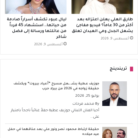
طارق العلي يعلن اعتزاله بعد
ليال عبود تكشف أسراراً صادمة
أكثر من 30 عاماً؟ فيديو مفاجئ
من حياتها.. استشهاد 45 فرداً
يشعل الجدل ومي العيدان تعلق
من عائلتها ورسالة إلى فضل
شاكر
أغسطس 9, 2026
أغسطس 9, 2026
تريندينج
جوزيف عطية يشــ ــعل مسرح “أعياد بيروت” ويكشف
حقيقة زواجه في 2026 من بيرلا حرب
يوليو 25, 2026
By
محمد فرحات
أحيا الفنان اللبناني جوزيف عطية حفلاً غنائياً ناجحاً بامتياز
على...
حقيقة ارتباط محمود نصر ونور علي بعد عناقهما في حفل
عيد ميلاده