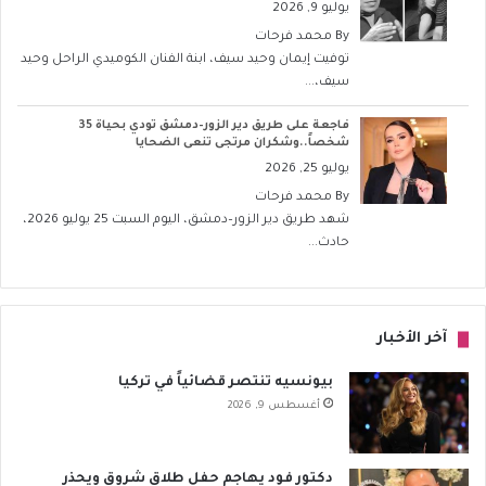
يوليو 9, 2026
By
محمد فرحات
توفيت إيمان وحيد سيف، ابنة الفنان الكوميدي الراحل وحيد
سيف،...
فاجعة على طريق دير الزور–دمشق تودي بحياة 35
شخصاً..وشكران مرتجى تنعى الضحايا
يوليو 25, 2026
By
محمد فرحات
شهد طريق دير الزور–دمشق، اليوم السبت 25 يوليو 2026،
حادث...
آخر الأخبار
بيونسيه تنتصر قضائياً في تركيا
أغسطس 9, 2026
دكتور فود يهاجم حفل طلاق شروق ويحذر