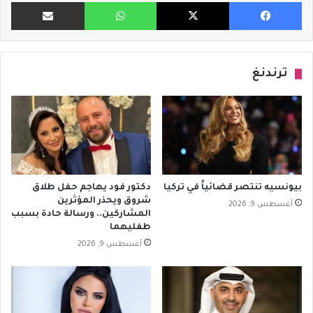
فيسبوك
X
واتساب
مشاركة ب
ترندنغ
بيونسيه تنتصر قضائياً في تركيا
دكتور فود يهاجم حفل طلاق
شروق ويحذر المؤثرين
أغسطس 9, 2026
المشاركين.. ورسالة حادة بسبب
طفليهما
أغسطس 9, 2026