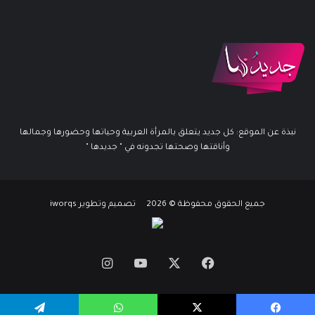
نبذة عن الموقع: كل جديد يتعلق بالمرأة العربية وحياتها وحضورها وجمالها
وأناقتها وصحتها تجدونه في " جديدها "
جميع الحقوق محفوظة © 2026 تصميم وتطوير iworqs
X
فيسبوك
يوتيوب
انستقرام