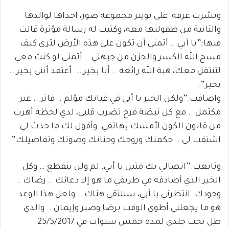
ونشرت عرفة على تويتر مجموعة صور، احداها لوالدها
والثانية من طفولتها معه، وكتبت له رسالة مؤثرة قالت
فيها:”يا أبي .. أتمنى أن تكون على هذه الأرض لترى كيف
مسح الله الكسر والحزن من جبهتي … أتمنى لو كنت معي
لتنتقل معك، هبة الله رائعة .. أنا بخير …. أعتقد أنني بخير …
بخير”.
واضافت:”ولكن الخير يا أبي في غيابك مؤلم .. فاتر .. غير
مكتمل .. مع كل نبضة فرح تضرب قلبي، لدي لحظة أهرب
من قانون الكون لأمسك بهاتفي. وأقول لك ما حدث لي ..
اشتقت لي .. حكمتك وروحك وحنانك وصوتك وتفاصيلك”.
وتابعت:”اتصالي بك متين يا أبي. لم ولن ينقطع … وكل
الخير الذي أصادفه في طريقي ما هو إلا دعائك .. رضاك ..
وجودك. انتظرني يا أبي، سنلتقي هناك … ولعل هذا الوعد
هو ما يجعلني أطوي الوقت برضا وصبر وإيمان .. والدي
ظل تحت جلدي لمدة خمس سنوات في 25/5/2017