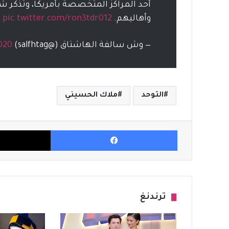
أحد المراكز المتخصصة بأمريكا، وتذكر ش
وأهاليهم.
pic.twitter.com/ron3tdr012
— وش سالفة الهاشتاق (@salfhtag)
2020
التوحد
ملاك الحسيني
فيسبوك
ترندنغ