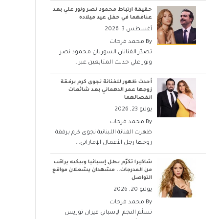
حقيقة ارتباط محمود نصر ونور علي بعد
عناقهما في حفل عيد ميلاده
أغسطس 3, 2026
By
محمد فرحات
تصدّر الفنانان السوريان محمود نصر
ونور علي حديث المتابعين عبر...
أحدث ظهور للفنانة نجوى كرم برفقة
زوجها عمر الدهماني بعد شائعات
انفصالهما
يوليو 23, 2026
By
محمد فرحات
ظهرت الفنانة اللبنانية نجوى كرم برفقة
زوجها رجل الأعمال الإماراتي...
شاكيرا تكرّم بطل إسبانيا وبيكيه يراقب
من المدرجات.. مشهدان يشعلان مواقع
التواصل
يوليو 20, 2026
By
محمد فرحات
تسلّم النجم الإسباني فيران توريس