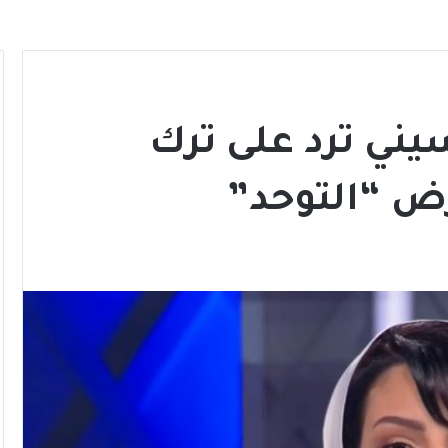
يني ترد على ترك
ض “التوحد”