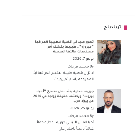
تريندينج
تطور جديد في قضية الطبيبة العراقية
“فيروزه”… طبيبها يكشف آخر
مستجدات حالتها الصحية
يوليو 7, 2026
By
محمد فرحات
لا تزال قضية طبيبة التخدير العراقية نبأ،
المعروفة باسم "فيروزه"،...
جوزيف عطية يشــ ــعل مسرح “أعياد
بيروت” ويكشف حقيقة زواجه في 2026
من بيرلا حرب
يوليو 25, 2026
By
محمد فرحات
أحيا الفنان اللبناني جوزيف عطية حفلاً
غنائياً ناجحاً بامتياز على...