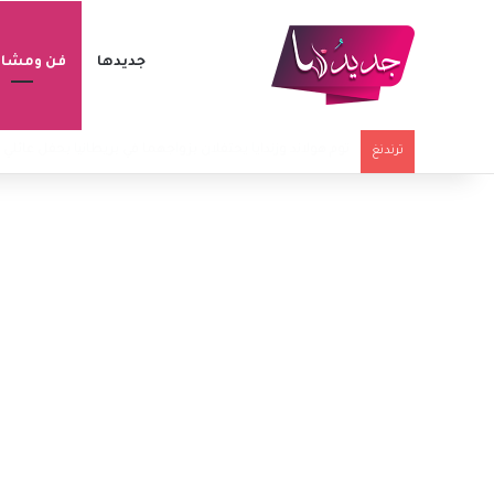
جديدها
فن ومشاه
وفاة مؤثرة تيك توك سيدني تاول عن 26 عاماً بعد رحلة مع سرطان نادر
ترندنغ