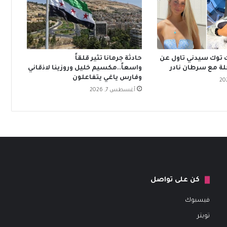
ك توك سيدني تاول عن
حادثة جرمانا تثير قلقاً
واسعاً..مكسيم خليل وروزينا لاذقاني
وفارس ياغي يتفاعلون
أغسطس 7, 2026
كن على تواصل
فيسبوك
تويتر