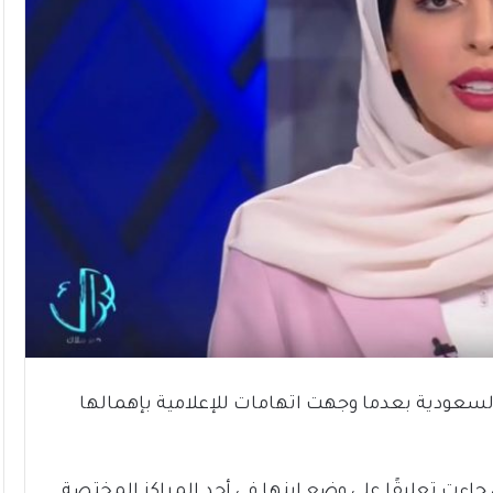
لسعودية بعدما وجهت اتهامات للإعلامية بإهمالها
جاءت تعليقًا على وضع ابنها في أحد المراكز المختصة