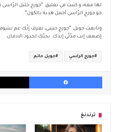
لها معه، و كتبت في تعليق: “جورج خليل الرّاسي 
جو جورج الرّاسي أجمل هدية بالكون”.
وتابعت جويل: “جورج حبيبي، بعرف إنّك عم تشوفني.
إضعف إنت مدّلّي إيدك. بحبّك لحدود الادمان
جورج الراسي
جويل حاتم
فيسبوك
ترندنغ