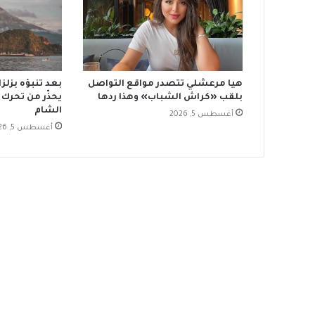
هيا مرعشلي تتصدر مواقع التواصل
بعد تنبؤه بزل
بلقب «كراش الشباب» وهذا ردها
يحذّر من تحرك 
الشام
أغسطس 5, 2026
أغسطس 5, 2026