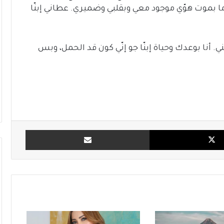
ما بموت هوّي موجود معي وبقلبي وضميري. عطاني إبنّا
 أنا بوعدك وحياة إبنّا جو إنّي كون قد الحمل، وبس
X
مشاركة بالبريد