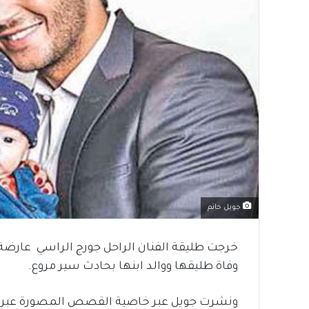
جويل حاتم
خرجت طليقة الفنان الراحل جورج الراسي عارضة ا
وفاة طليقها ووالد ابنها بحادث سير مروع.
ونشرت جويل عبر خاصية القصص المصورة عبر وا