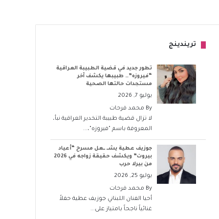
تريندينج
تطور جديد في قضية الطبيبة العراقية
“فيروزه”… طبيبها يكشف آخر
مستجدات حالتها الصحية
يوليو 7, 2026
By
محمد فرحات
لا تزال قضية طبيبة التخدير العراقية نبأ،
المعروفة باسم "فيروزه"،...
جوزيف عطية يشــ ــعل مسرح “أعياد
بيروت” ويكشف حقيقة زواجه في 2026
من بيرلا حرب
يوليو 25, 2026
By
محمد فرحات
أحيا الفنان اللبناني جوزيف عطية حفلاً
غنائياً ناجحاً بامتياز على...