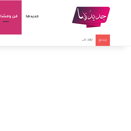
جديدها
فن ومشاه
بعد تنبؤه بزلزال مصر.. باحث سوري يحذّر من تحرك خطير على 
ترندنغ