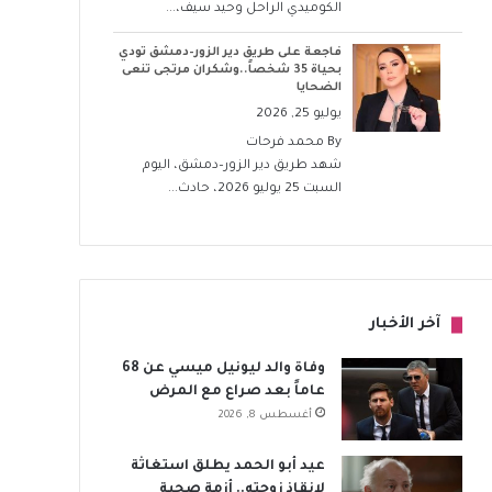
الكوميدي الراحل وحيد سيف،...
فاجعة على طريق دير الزور–دمشق تودي
بحياة 35 شخصاً..وشكران مرتجى تنعى
الضحايا
يوليو 25, 2026
By
محمد فرحات
شهد طريق دير الزور–دمشق، اليوم
السبت 25 يوليو 2026، حادث...
آخر الأخبار
وفاة والد ليونيل ميسي عن 68
عاماً بعد صراع مع المرض
أغسطس 8, 2026
عيد أبو الحمد يطلق استغاثة
لإنقاذ زوجته.. أزمة صحية