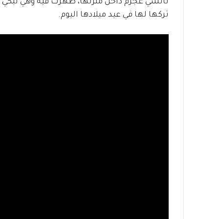
نانسي عجرم داخل منزلها، ظهرت فيه وهي تبكي 
تركها لها في عيد ميلادها اليوم.