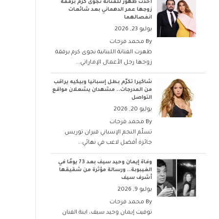
أحدث ظهور للفنانة نجوى كرم برفقة
زوجها عمر الدهماني بعد شائعات
انفصالهما
يوليو 23, 2026
By
محمد فرحات
ظهرت الفنانة اللبنانية نجوى كرم برفقة
زوجها رجل الأعمال الإماراتي...
شاكيرا تكرّم بطل إسبانيا وبيكيه يراقب
من المدرجات.. مشهدان يشعلان مواقع
التواصل
يوليو 20, 2026
By
محمد فرحات
تسلّم النجم الإسباني فيران توريس
جائزة أفضل لاعب في نهائي...
وفاة إيمان وحيد سيف بعد 73 يومًا في
الغيبوبة.. ورسالة مؤثرة من شقيقها
أشرف سيف
يوليو 9, 2026
By
محمد فرحات
توفيت إيمان وحيد سيف، ابنة الفنان