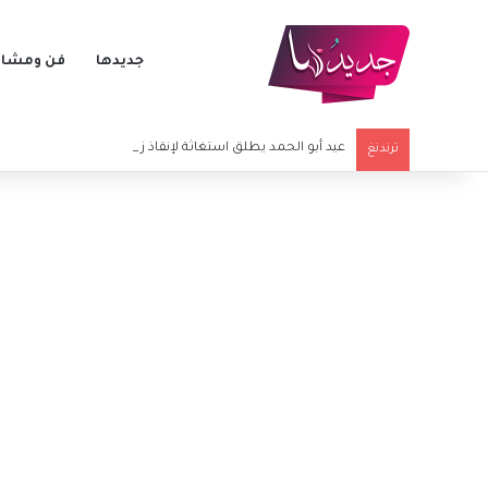
جديدها
فن ومشاه
عيد أبو الحمد يطلق استغاثة لإنقاذ زوجته.. أزمة صحية وظر
ترندنغ