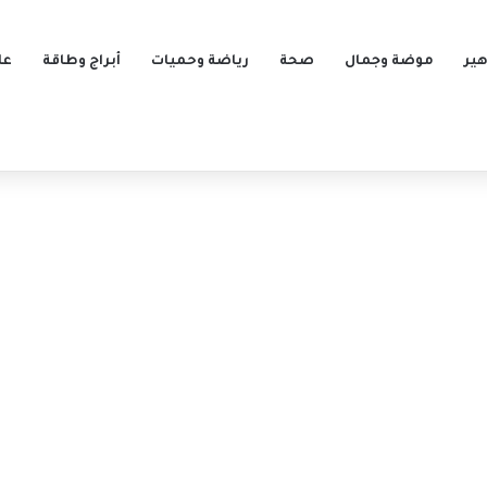
ير
موضة وجمال
صحة
رياضة وحميات
أبراج وطاقة
عل
وف مادية صعبة