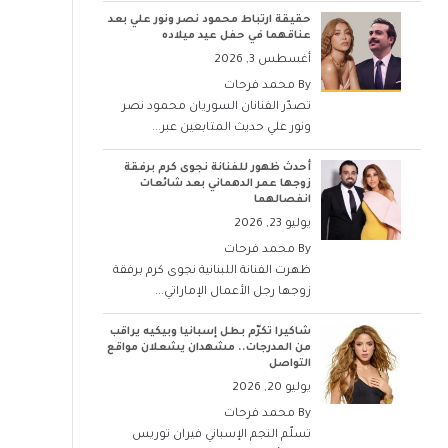
حقيقة ارتباط محمود نصر ونور علي بعد
عناقهما في حفل عيد ميلاده
أغسطس 3, 2026
By
محمد فرحات
تصدّر الفنانان السوريان محمود نصر
ونور علي حديث المتابعين عبر...
أحدث ظهور للفنانة نجوى كرم برفقة
زوجها عمر الدهماني بعد شائعات
انفصالهما
يوليو 23, 2026
By
محمد فرحات
ظهرت الفنانة اللبنانية نجوى كرم برفقة
زوجها رجل الأعمال الإماراتي...
شاكيرا تكرّم بطل إسبانيا وبيكيه يراقب
من المدرجات.. مشهدان يشعلان مواقع
التواصل
يوليو 20, 2026
By
محمد فرحات
تسلّم النجم الإسباني فيران توريس