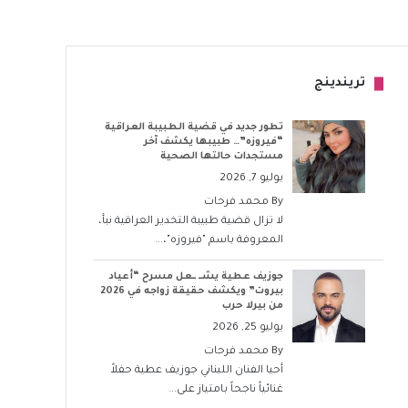
تريندينج
تطور جديد في قضية الطبيبة العراقية
“فيروزه”… طبيبها يكشف آخر
مستجدات حالتها الصحية
يوليو 7, 2026
By
محمد فرحات
لا تزال قضية طبيبة التخدير العراقية نبأ،
المعروفة باسم "فيروزه"،...
جوزيف عطية يشــ ــعل مسرح “أعياد
بيروت” ويكشف حقيقة زواجه في 2026
من بيرلا حرب
يوليو 25, 2026
By
محمد فرحات
أحيا الفنان اللبناني جوزيف عطية حفلاً
غنائياً ناجحاً بامتياز على...