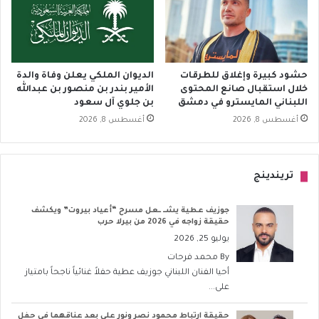
حشود كبيرة وإغلاق للطرقات
الديوان الملكي يعلن وفاة والدة
خلال استقبال صانع المحتوى
الأمير بندر بن منصور بن عبدالله
اللبناني المايسترو في دمشق
بن جلوي آل سعود
أغسطس 8, 2026
أغسطس 8, 2026
تريندينج
جوزيف عطية يشــ ــعل مسرح “أعياد بيروت” ويكشف
حقيقة زواجه في 2026 من بيرلا حرب
يوليو 25, 2026
By
محمد فرحات
أحيا الفنان اللبناني جوزيف عطية حفلاً غنائياً ناجحاً بامتياز
على...
حقيقة ارتباط محمود نصر ونور علي بعد عناقهما في حفل