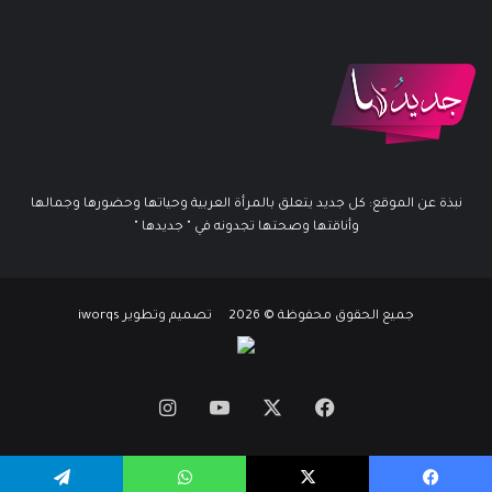
نبذة عن الموقع: كل جديد يتعلق بالمرأة العربية وحياتها وحضورها وجمالها
وأناقتها وصحتها تجدونه في " جديدها "
جميع الحقوق محفوظة © 2026 تصميم وتطوير iworqs
X
فيسبوك
يوتيوب
انستقرام