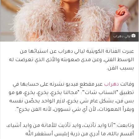
ليالي دهراب
عبرت الفنانة الكويتية ليالي دهراب عن استيائها من
الوسط الفني, وعن مدى صعوبته والأذى الذي تعرضت له
بسبب الفن.
وقالت
دهراب
عبر مقطع فيديو نشرته على حسابها في
تطبيق “السناب شات”: “مجالنا يخرع، يخرع، يخرع، هو مو
بس فن، بشكل عام شي يخرع، لازم الواحد يحصّن نفسه
ويقرأ المعوذات، لأن أي شي تسوون، لأنه الفن يخرع”.
وتابعت:”أنا وايد تأذيت، وايد تأذيت للأمانة من وايد أشياء،
أقسم بالله، ما أدري من ذرية إبليس أستغفر الله