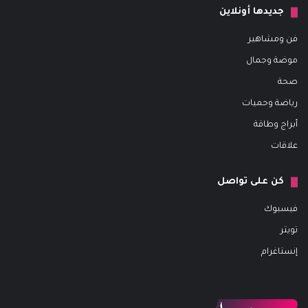
جديدها أونلاين
فن ومشاهير
موضة وجمال
صحة
رياضة وحميات
أبراج وطاقة
علاقات
كن على تواصل
فيسبوك
تويتر
إنستاغرام