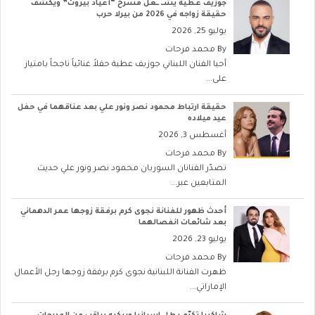
جوزيف عطية يشــ ــعل مسرح “أعياد بيروت” ويكشف
حقيقة زواجه في 2026 من بيرلا حرب
يوليو 25, 2026
By
محمد فرحات
أحيا الفنان اللبناني جوزيف عطية حفلاً غنائياً ناجحاً بامتياز
على...
حقيقة ارتباط محمود نصر ونور علي بعد عناقهما في حفل
عيد ميلاده
أغسطس 3, 2026
By
محمد فرحات
تصدّر الفنانان السوريان محمود نصر ونور علي حديث
المتابعين عبر...
أحدث ظهور للفنانة نجوى كرم برفقة زوجها عمر الدهماني
بعد شائعات انفصالهما
يوليو 23, 2026
By
محمد فرحات
ظهرت الفنانة اللبنانية نجوى كرم برفقة زوجها رجل الأعمال
الإماراتي...