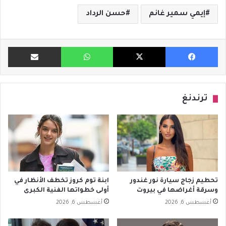
إيمي سمير غانم
حسن الرداد
فيسبوك
X
واتساب
مشاركة ب
ترندنغ
تحطيم زجاج سيارة نور غندور
ابنة توم كروز تخطف الأنظار في
وسرقة أغراضها في بيروت
أولى خطواتها الفنية الكبرى
أغسطس 6, 2026
أغسطس 6, 2026