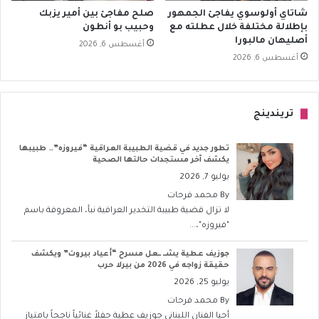
شاتاي أولوسوي يفاجئ الجمهور
صلح مفاجئ بين أمير يزبك
بإطلالة مختلفة خلال عطلته مع
وحبيب بو أنطون
أصليهان مالبورا
أغسطس 6, 2026
أغسطس 6, 2026
تريندينج
تطور جديد في قضية الطبيبة العراقية “فيروزه”… طبيبها
يكشف آخر مستجدات حالتها الصحية
يوليو 7, 2026
By
محمد فرحات
لا تزال قضية طبيبة التخدير العراقية نبأ، المعروفة باسم
"فيروزه"،...
جوزيف عطية يشــ ــعل مسرح “أعياد بيروت” ويكشف
حقيقة زواجه في 2026 من بيرلا حرب
يوليو 25, 2026
By
محمد فرحات
أحيا الفنان اللبناني جوزيف عطية حفلاً غنائياً ناجحاً بامتياز