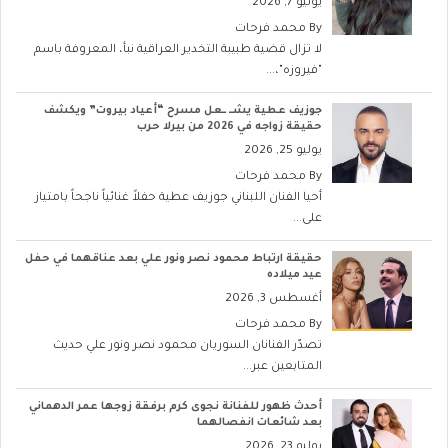
يوليو 7, 2026
By
محمد فرحات
لا تزال قضية طبيبة التخدير العراقية نبأ، المعروفة باسم
"فيروزه"،...
جوزيف عطية يشــ ــعل مسرح “أعياد بيروت” ويكشف
حقيقة زواجه في 2026 من بيرلا حرب
يوليو 25, 2026
By
محمد فرحات
أحيا الفنان اللبناني جوزيف عطية حفلاً غنائياً ناجحاً بامتياز
على...
حقيقة ارتباط محمود نصر ونور علي بعد عناقهما في حفل
عيد ميلاده
أغسطس 3, 2026
By
محمد فرحات
تصدّر الفنانان السوريان محمود نصر ونور علي حديث
المتابعين عبر...
أحدث ظهور للفنانة نجوى كرم برفقة زوجها عمر الدهماني
بعد شائعات انفصالهما
يوليو 23, 2026