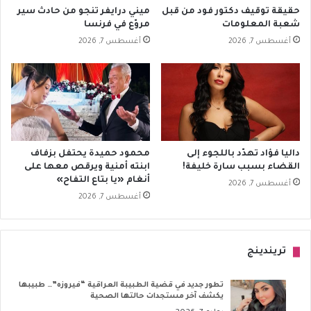
حقيقة توقيف دكتور فود من قبل
ميني درايفر تنجو من حادث سير
شعبة المعلومات
مروّع في فرنسا
أغسطس 7, 2026
أغسطس 7, 2026
داليا فؤاد تهدّد باللجوء إلى
محمود حميدة يحتفل بزفاف
القضاء بسبب سارة خليفة!
ابنته أمنية ويرقص معها على
أنغام «يا بتاع التفاح»
أغسطس 7, 2026
أغسطس 7, 2026
تريندينج
تطور جديد في قضية الطبيبة العراقية “فيروزه”… طبيبها
يكشف آخر مستجدات حالتها الصحية