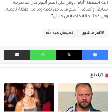
ابنة اسمها “أيام”، وهي على اسم ألبوم كان قد طرحه
سابقاً، وأضاف: “اسم فريد من نوعه وما من طفلة تحمله،
وهي فعلاً حالة خاصة في حياتي”.
تامر عاشور
جيهان عبد الله
فيسبوك
X
واتساب
مشاركة ب
ترندنغ