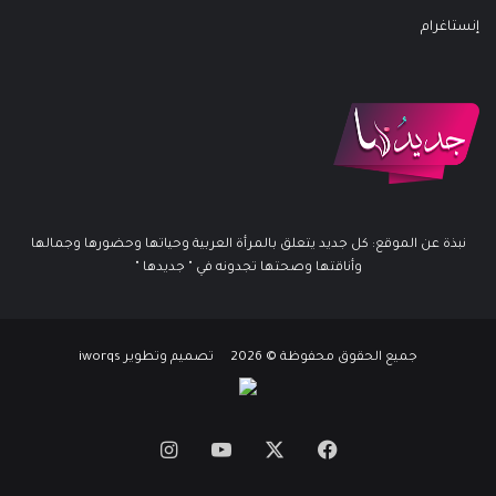
إنستاغرام
نبذة عن الموقع: كل جديد يتعلق بالمرأة العربية وحياتها وحضورها وجمالها
وأناقتها وصحتها تجدونه في " جديدها "
جميع الحقوق محفوظة © 2026 تصميم وتطوير iworqs
X
فيسبوك
يوتيوب
انستقرام