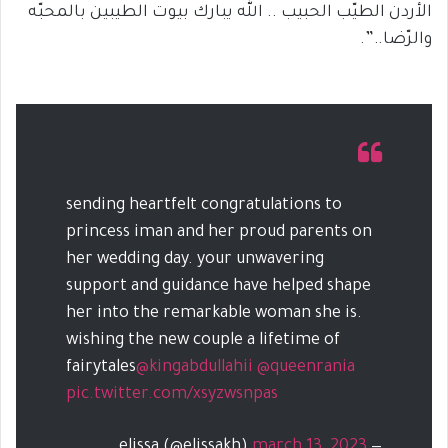
الأردن الطيّب الحبيب .. الله يبارك بيوت الطيبين بالمحبّه
والرّضا..”.
sending heartfelt congratulations to
princess iman and her proud parents on
her wedding day. your unwavering
support and guidance have helped shape
her into the remarkable woman she is.
wishing the new couple a lifetime of
fairytales
@kingabdullahii
@queenrania
pic.twitter.com/xsyzwsnpas
march 13, 2023
— elissa (@elissakh)