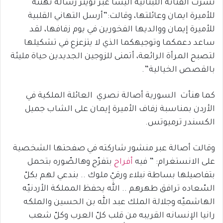
نشرت الفنانة اللبنانية اليسا عبر تويتر رسالة تهنئة
للأميرة ايمان وعائلتها، وقالت:”أرسل التهاني القلبية
للأميرة إيمان ووالديها الفخورين في يوم زفافها، لقد
ساعد دعمكما وتوجيهكما الذي لا يتزعزع في تشكيلها
لتصبح المرأة الرائعة، أتمنى للزوجين الجديدين حياة مليئة
بالقصص الخيالية”.
كما هنأت السورية أصالة نصري العائلة الملكية في
الأردن بمناسبة زفاف الأميرة إيمان على الشاب جميل
الكسندر ترميوتس.
وقالت أصالة عبر منشور شاركته في صفحتها الشخصية
على الانستغرام: ” فيه
أفراح
بتفرّح وهالصّوره بتحمل
بتفاصيلها بساطة نبلاء ورقيّ ملوك .. بندعي لهم بكلّ
السّعاده ترافق طهرهم .. الله يحفظ المملكة الأردنيّه
الهاشميّه وجلالة الملك عبد الله بن الحسين والملكه
رانيا الإنسانه القريبه من قلب كلّ العرب وكلّ شعب