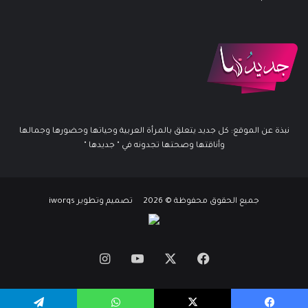
نبذة عن الموقع: كل جديد يتعلق بالمرأة العربية وحياتها وحضورها وجمالها
وأناقتها وصحتها تجدونه في " جديدها "
جميع الحقوق محفوظة © 2026 تصميم وتطوير iworqs
X
فيسبوك
يوتيوب
انستقرام