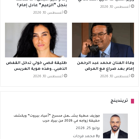
بنجل “الزعيم” عادل إمام؟
أغسطس 10, 2026
أغسطس 10, 2026
وفاة الفنان محمد عبد الرحمن
طليقة قصي خولي تدخل القفص
إمام بعد صراع مع المرض
الذهبي..وهذه هوية العريس
أغسطس 10, 2026
أغسطس 10, 2026
تريندينج
جوزيف عطية يشــ ــعل مسرح “أعياد بيروت” ويكشف
حقيقة زواجه في 2026 من بيرلا حرب
يوليو 25, 2026
By
محمد فرحات