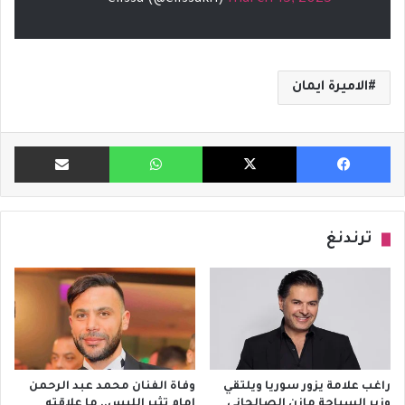
الاميرة ايمان
فيسبوك
X
واتساب
مشاركة ب
ترندنغ
راغب علامة يزور سوريا ويلتقي
وفاة الفنان محمد عبد الرحمن
وزير السياحة مازن الصالحاني
إمام تثير اللبس.. ما علاقته