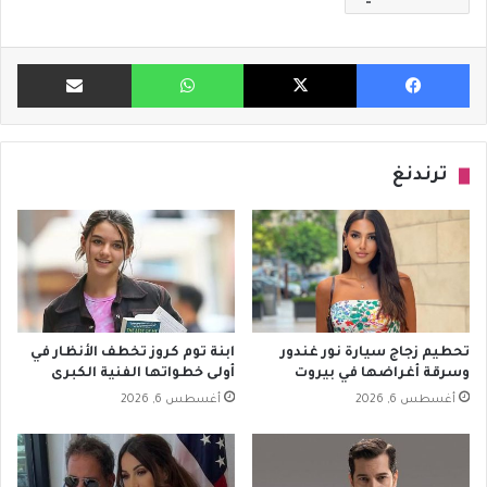
فيسبوك
X
واتساب
مشاركة ب
ترندنغ
تحطيم زجاج سيارة نور غندور
ابنة توم كروز تخطف الأنظار في
وسرقة أغراضها في بيروت
أولى خطواتها الفنية الكبرى
أغسطس 6, 2026
أغسطس 6, 2026