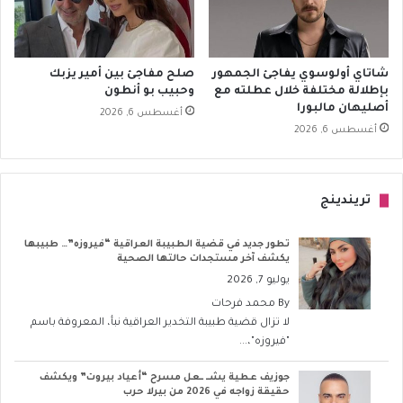
شاتاي أولوسوي يفاجئ الجمهور
صلح مفاجئ بين أمير يزبك
بإطلالة مختلفة خلال عطلته مع
وحبيب بو أنطون
أصليهان مالبورا
أغسطس 6, 2026
أغسطس 6, 2026
تريندينج
تطور جديد في قضية الطبيبة العراقية “فيروزه”… طبيبها
يكشف آخر مستجدات حالتها الصحية
يوليو 7, 2026
By
محمد فرحات
لا تزال قضية طبيبة التخدير العراقية نبأ، المعروفة باسم
"فيروزه"،...
جوزيف عطية يشــ ــعل مسرح “أعياد بيروت” ويكشف
حقيقة زواجه في 2026 من بيرلا حرب