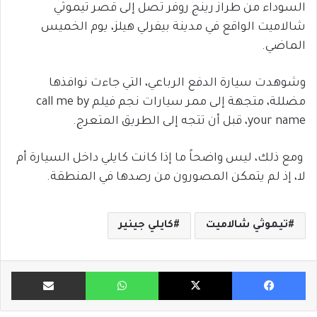
السوداء من طراز رينج روفر تصل إلى قصر تيموثي
شالاميت الواقع في مدينة بيفرلي هيلز، يوم الخميس
الماضي.
وشوهدت سيارة الدفع الرباعي، التي جاءت نوافذها
مضللة، متجهة إلى ممر سيارات نجم فيلم call me by
your name، قبل أن تتجه إلى الطريق المتعرج.
ومع ذلك، ليس واضحاً ما إذا كانت كايلي داخل السيارة أم
لا، إذ لم يتمكن المصورون من رصدها في المنطقة.
تيموثي شالاميت
كايلي جينير
فيسبوك
X
واتساب
مشاركة ب