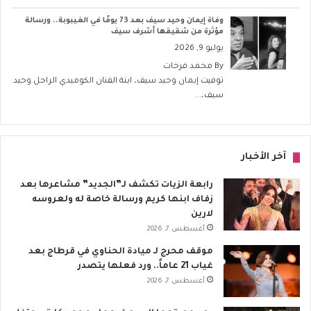
وفاة إيمان وحيد سيف بعد 73 يومًا في الغيبوبة.. ورسالة
مؤثرة من شقيقها أشرف سيف
يوليو 9, 2026
By
محمد فرحات
توفيت إيمان وحيد سيف، ابنة الفنان الكوميدي الراحل وحيد
سيف،...
آخر الأخبار
رابعة الزيات تكشف لـ”الجديد” مشاعرها بعد
زفاف ابنها كريم ورسالة خاصة له ولعروسه
لارين
أغسطس 7, 2026
موقف محرج لـ ميادة الحناوي في قرطاج بعد
غياب 21 عاماً.. ورد فعلها يتصدر
أغسطس 7, 2026