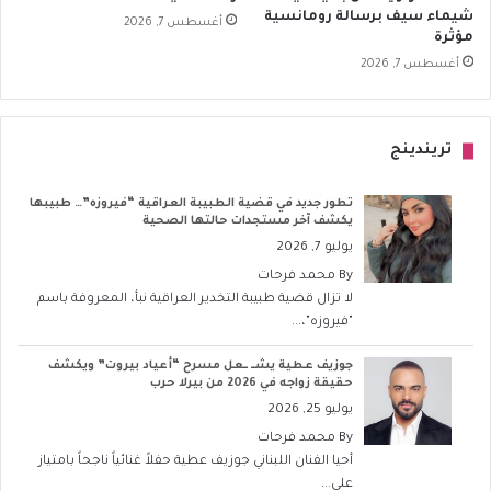
شيماء سيف برسالة رومانسية
أغسطس 7, 2026
مؤثرة
أغسطس 7, 2026
تريندينج
تطور جديد في قضية الطبيبة العراقية “فيروزه”… طبيبها
يكشف آخر مستجدات حالتها الصحية
يوليو 7, 2026
By
محمد فرحات
لا تزال قضية طبيبة التخدير العراقية نبأ، المعروفة باسم
"فيروزه"،...
جوزيف عطية يشــ ــعل مسرح “أعياد بيروت” ويكشف
حقيقة زواجه في 2026 من بيرلا حرب
يوليو 25, 2026
By
محمد فرحات
أحيا الفنان اللبناني جوزيف عطية حفلاً غنائياً ناجحاً بامتياز
على...