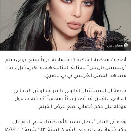
هيفاء وهبي
أصدرت محكمة القاهرة الاقتصادية قراراً بمنع عرض فيلم
“رمسيس باريس” للفنانة اللبنانية هيفاء وهبي، قبل حذف
مشاهد الممثل الفرنسي بي بي ناصري.
خاصة ان المستشار القانوني ياسر قنطوش المحامي
الخاص بالفنان قد أصدر بياناً صحافياً أكد فيه حصول
موكله على حكم قضائي بمنع عرض الفيلم.
وجاء في البيان “حصل بحمد الله مكتبنا صباح اليوم على
حكم قضائي في الدعوى الرقم ١٨ لسنة ٢٠٢٣ بتاريخ ١٨/٤/٢٠٢٣