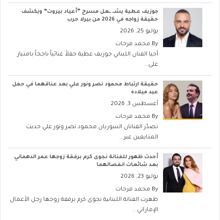
جوزيف عطية يشــ ــعل مسرح “أعياد بيروت” ويكشف
حقيقة زواجه في 2026 من بيرلا حرب
يوليو 25, 2026
By
محمد فرحات
أحيا الفنان اللبناني جوزيف عطية حفلاً غنائياً ناجحاً بامتياز
على...
حقيقة ارتباط محمود نصر ونور علي بعد عناقهما في حفل
عيد ميلاده
أغسطس 3, 2026
By
محمد فرحات
تصدّر الفنانان السوريان محمود نصر ونور علي حديث
المتابعين عبر...
أحدث ظهور للفنانة نجوى كرم برفقة زوجها عمر الدهماني
بعد شائعات انفصالهما
يوليو 23, 2026
By
محمد فرحات
ظهرت الفنانة اللبنانية نجوى كرم برفقة زوجها رجل الأعمال
الإماراتي...