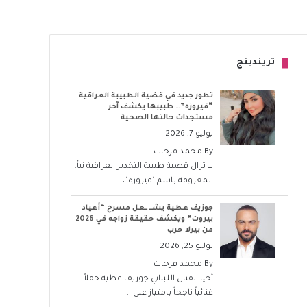
تريندينج
تطور جديد في قضية الطبيبة العراقية
“فيروزه”… طبيبها يكشف آخر
مستجدات حالتها الصحية
يوليو 7, 2026
By
محمد فرحات
لا تزال قضية طبيبة التخدير العراقية نبأ،
المعروفة باسم "فيروزه"،...
جوزيف عطية يشــ ــعل مسرح “أعياد
بيروت” ويكشف حقيقة زواجه في 2026
من بيرلا حرب
يوليو 25, 2026
By
محمد فرحات
أحيا الفنان اللبناني جوزيف عطية حفلاً
غنائياً ناجحاً بامتياز على...