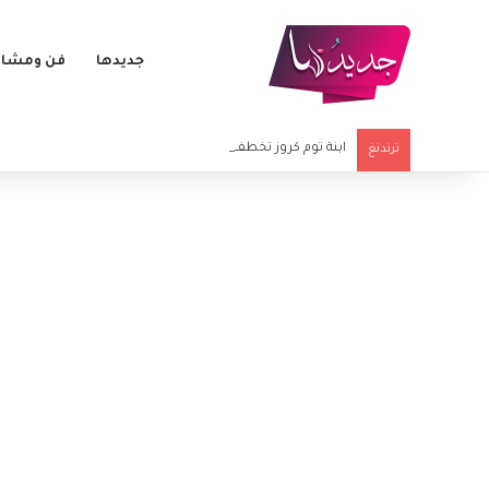
جديدها
فن ومشاه
ابنة توم كروز تخطف الأنظار في أولى خطواتها الفنية الكبرى
ترندنغ