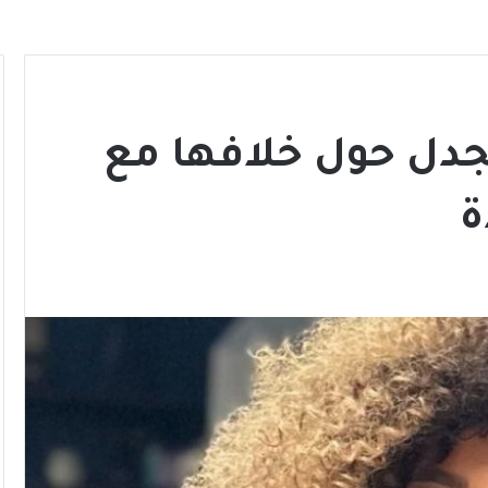
دل حول خلافها مع
ة