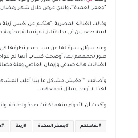
“جعفر العمدة”، والذي عرض خلال شهر رمضان ال
وقالت الفنانة المصرية: “هتكلم عن نفسي زينة 
لسه صغيرين في بداياتنا، زينة إنسانة محترمة جد
وعند سؤال سارة لها عن سبب عدم تطرقها هي و
صور تجمعهم بها، أوضحت كساب أنها لم تتواج
الفنانات هالة صدقي وإيمان العاصي ومنة فضال
وأضافت: ” مفيش مشاكل ما بينا أغلب المشاهد
لهذا لا توجد رسائل تجمعهما.
وأكدت أن الأجواء بينهما كانت جيدة ولطيفة، 
تفاعلكم
جعفر العمدة
زينة
س