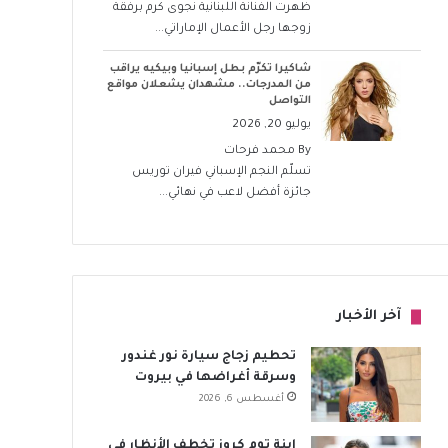
ظهرت الفنانة اللبنانية نجوى كرم برفقة
زوجها رجل الأعمال الإماراتي...
شاكيرا تكرّم بطل إسبانيا وبيكيه يراقب
من المدرجات.. مشهدان يشعلان مواقع
التواصل
يوليو 20, 2026
By
محمد فرحات
تسلّم النجم الإسباني فيران توريس
جائزة أفضل لاعب في نهائي...
آخر الأخبار
تحطيم زجاج سيارة نور غندور
وسرقة أغراضها في بيروت
أغسطس 6, 2026
ابنة توم كروز تخطف الأنظار في