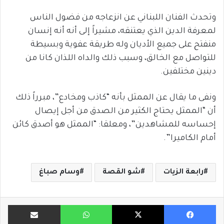
وتحدث الفنان اللبناني عن انزعاجه من فضول الناس
لمعرفة الدين الذي يعتنقه، مشيراً إلى أنه أنه إنسان
منفتح على جميع الأديان وله طريقة عفوية وبسيطة
للتواصل مع الخالق، وسبب ذلك والداه اللذان كانا من
دينين مختلفين.
ونفى ما يقال عن الممثل بأنه “كاذب ومخادع”، مبرراً ذلك
أن “الممثل يحتاج الكثير من الصدق من أجل إيصال
إحساسه للمشاهدين”، ومعلقا: “الممثل هو أصدق كائن
أمام الكاميرا”.
رابعة الزيات
شو القصة
وسام صباغ
فيسبوك
X
واتساب
مشاركة ب