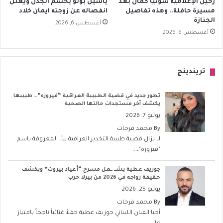
رحيل الإعلامية سونيا كمال بعد
ياسين بونو يحسم الجدل ويعلن
مسيرة حافلة.. وهذه تفاصيل
انفصاله عن زوجته ايمان خلاد
الجنازة
أغسطس 6, 2026
أغسطس 6, 2026
تريندينج
تطور جديد في قضية الطبيبة العراقية “فيروزه”… طبيبها
يكشف آخر مستجدات حالتها الصحية
يوليو 7, 2026
By
محمد فرحات
لا تزال قضية طبيبة التخدير العراقية نبأ، المعروفة باسم
"فيروزه"،...
جوزيف عطية يشــ ــعل مسرح “أعياد بيروت” ويكشف
حقيقة زواجه في 2026 من بيرلا حرب
يوليو 25, 2026
By
محمد فرحات
أحيا الفنان اللبناني جوزيف عطية حفلاً غنائياً ناجحاً بامتياز