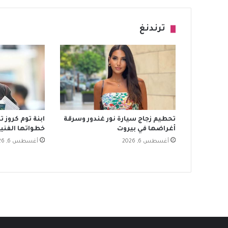
ترندنغ
تحطيم زجاج سيارة نور غندور وسرقة
ابنة توم كروز 
أغراضها في بيروت
خطواتها الفنية
أغسطس 6, 2026
أغسطس 6, 2026