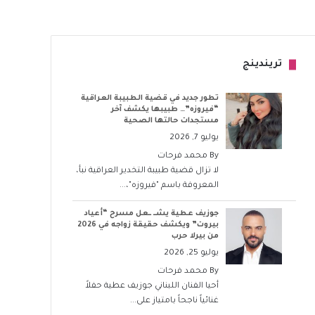
تريندينج
تطور جديد في قضية الطبيبة العراقية
“فيروزه”… طبيبها يكشف آخر
مستجدات حالتها الصحية
يوليو 7, 2026
By
محمد فرحات
لا تزال قضية طبيبة التخدير العراقية نبأ،
المعروفة باسم "فيروزه"،...
جوزيف عطية يشــ ــعل مسرح “أعياد
بيروت” ويكشف حقيقة زواجه في 2026
من بيرلا حرب
يوليو 25, 2026
By
محمد فرحات
أحيا الفنان اللبناني جوزيف عطية حفلاً
غنائياً ناجحاً بامتياز على...