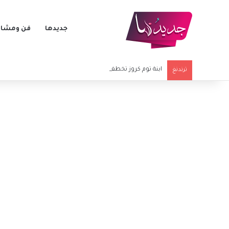
جديدها
فن ومشاه
ابنة توم كروز تخطف الأنظار في أولى خطواتها الفنية الكبرى
ترندنغ