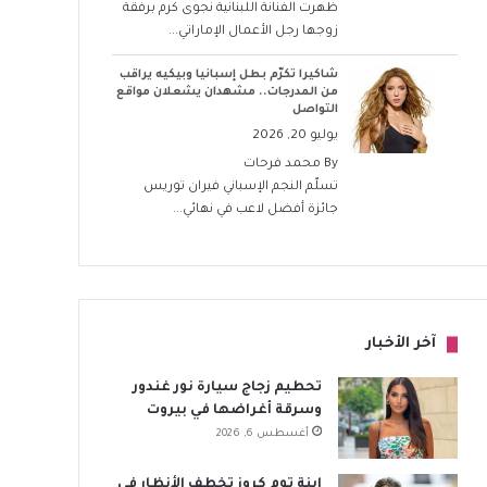
ظهرت الفنانة اللبنانية نجوى كرم برفقة
زوجها رجل الأعمال الإماراتي...
شاكيرا تكرّم بطل إسبانيا وبيكيه يراقب
من المدرجات.. مشهدان يشعلان مواقع
التواصل
يوليو 20, 2026
By
محمد فرحات
تسلّم النجم الإسباني فيران توريس
جائزة أفضل لاعب في نهائي...
آخر الأخبار
تحطيم زجاج سيارة نور غندور
وسرقة أغراضها في بيروت
أغسطس 6, 2026
ابنة توم كروز تخطف الأنظار في