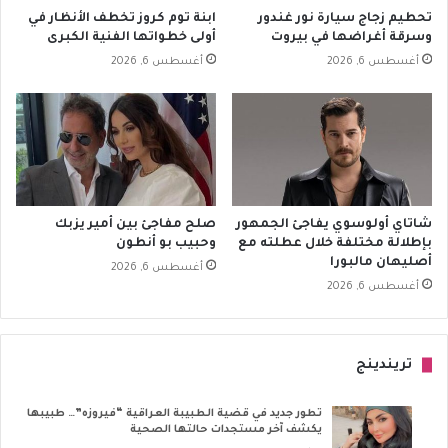
تحطيم زجاج سيارة نور غندور
ابنة توم كروز تخطف الأنظار في
وسرقة أغراضها في بيروت
أولى خطواتها الفنية الكبرى
أغسطس 6, 2026
أغسطس 6, 2026
شاتاي أولوسوي يفاجئ الجمهور
صلح مفاجئ بين أمير يزبك
بإطلالة مختلفة خلال عطلته مع
وحبيب بو أنطون
أصليهان مالبورا
أغسطس 6, 2026
أغسطس 6, 2026
تريندينج
تطور جديد في قضية الطبيبة العراقية “فيروزه”… طبيبها
يكشف آخر مستجدات حالتها الصحية