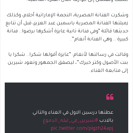
بسبب وقفتهن إلى جوارها خلال الفترة الماضية.
وشكرت الفنانة المصرية، النجمة الإماراتية أحلام، وكذلك
زميلتها الفنانة المصرية ياسمين عبد العزيز، قبل أن تتابع
حديثها قائلة “وفي فنانة تانية عايزة أشكرها برضوا.. فنانة
كبيرة .. وهي الفنانة أنغام”.
وقالت في رسالتها لأنغام: “عايزة أقولها شكرا.. شكرا يا
بنت الأصول وكتر خيرك”، ليصفق الجمهور وتعود شيرين
إلى متابعة الغناء.
عطتها درسين الاول في الغناء والثاني
بالادب
#شيرين_في_ليله_الدموع
pic.twitter.com/plgzh24apj