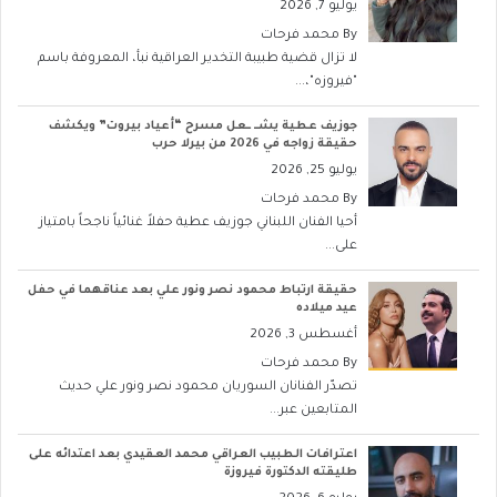
يوليو 7, 2026
By
محمد فرحات
لا تزال قضية طبيبة التخدير العراقية نبأ، المعروفة باسم
"فيروزه"،...
جوزيف عطية يشــ ــعل مسرح “أعياد بيروت” ويكشف
حقيقة زواجه في 2026 من بيرلا حرب
يوليو 25, 2026
By
محمد فرحات
أحيا الفنان اللبناني جوزيف عطية حفلاً غنائياً ناجحاً بامتياز
على...
حقيقة ارتباط محمود نصر ونور علي بعد عناقهما في حفل
عيد ميلاده
أغسطس 3, 2026
By
محمد فرحات
تصدّر الفنانان السوريان محمود نصر ونور علي حديث
المتابعين عبر...
اعترافات الطبيب العراقي محمد العقيدي بعد اعتدائه على
طليقته الدكتورة فيروزة