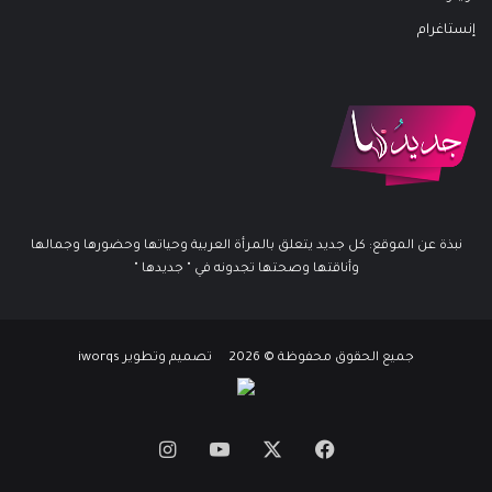
إنستاغرام
نبذة عن الموقع: كل جديد يتعلق بالمرأة العربية وحياتها وحضورها وجمالها
وأناقتها وصحتها تجدونه في " جديدها "
جميع الحقوق محفوظة © 2026 تصميم وتطوير iworqs
X
فيسبوك
يوتيوب
انستقرام