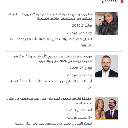
تريندينج
تطور جديد في قضية الطبيبة العراقية “فيروزه”… طبيبها
يكشف آخر مستجدات حالتها الصحية
يوليو 7, 2026
By
محمد فرحات
لا تزال قضية طبيبة التخدير العراقية نبأ، المعروفة باسم
"فيروزه"،...
جوزيف عطية يشــ ــعل مسرح “أعياد بيروت” ويكشف
حقيقة زواجه في 2026 من بيرلا حرب
يوليو 25, 2026
By
محمد فرحات
أحيا الفنان اللبناني جوزيف عطية حفلاً غنائياً ناجحاً بامتياز
على...
حقيقة ارتباط محمود نصر ونور علي بعد عناقهما في حفل
عيد ميلاده
أغسطس 3, 2026
By
محمد فرحات
تصدّر الفنانان السوريان محمود نصر ونور علي حديث