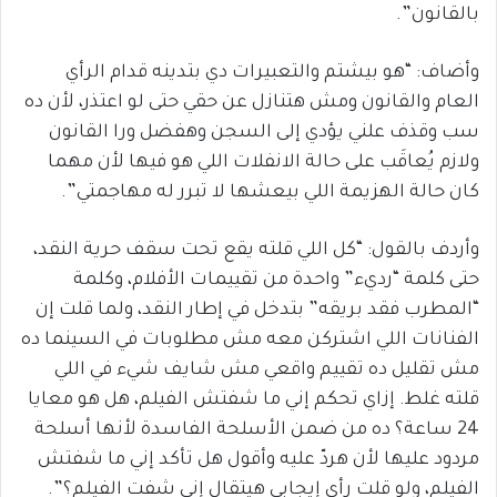
بالقانون”.
وأضاف: “هو بيشتم والتعبيرات دي بتدينه قدام الرأي
العام والقانون ومش هتنازل عن حقي حتى لو اعتذر، لأن ده
سب وقذف علني يؤدي إلى السجن وهفضل ورا القانون
ولازم يُعاقَب على حالة الانفلات اللي هو فيها لأن مهما
كان حالة الهزيمة اللي بيعشها لا تبرر له مهاجمتي”.
وأردف بالقول: “كل اللي قلته يقع تحت سقف حرية النقد،
حتى كلمة “رديء” واحدة من تقييمات الأفلام، وكلمة
“المطرب فقد بريقه” بتدخل في إطار النقد، ولما قلت إن
الفنانات اللي اشتركن معه مش مطلوبات في السينما ده
مش تقليل ده تقييم واقعي مش شايف شيء في اللي
قلته غلط. إزاي تحكم إني ما شفتش الفيلم، هل هو معايا
24 ساعة؟ ده من ضمن الأسلحة الفاسدة لأنها أسلحة
مردود عليها لأن هردّ عليه وأقول هل تأكد إني ما شفتش
الفيلم، ولو قلت رأي إيجابي هيتقال إني شفت الفيلم؟”.