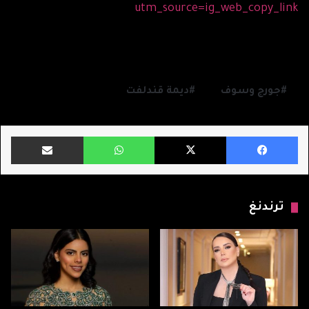
utm_source=ig_web_copy_link
جورج وسوف
ديمة قندلفت
فيسبوك
X
واتساب
مشاركة ب
ترندنغ