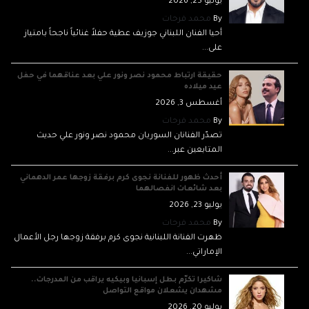
يوليو 25, 2026
By
محمد فرحات
أحيا الفنان اللبناني جوزيف عطية حفلاً غنائياً ناجحاً بامتياز
على...
حقيقة ارتباط محمود نصر ونور علي بعد عناقهما في حفل
عيد ميلاده
أغسطس 3, 2026
By
محمد فرحات
تصدّر الفنانان السوريان محمود نصر ونور علي حديث
المتابعين عبر...
أحدث ظهور للفنانة نجوى كرم برفقة زوجها عمر الدهماني
بعد شائعات انفصالهما
يوليو 23, 2026
By
محمد فرحات
ظهرت الفنانة اللبنانية نجوى كرم برفقة زوجها رجل الأعمال
الإماراتي...
شاكيرا تكرّم بطل إسبانيا وبيكيه يراقب من المدرجات..
مشهدان يشعلان مواقع التواصل
يوليو 20, 2026