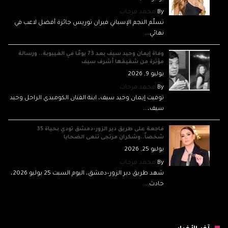
By
محمد فرحات
تسلّم النجم الإسباني فيران توريس جائزة أفضل لاعب في
نهائي...
وفاة إيمان وحيد سيف بعد 73 يومًا في الغيبوبة.. ورسالة
مؤثرة من شقيقها أشرف سيف
يوليو 9, 2026
By
محمد فرحات
توفيت إيمان وحيد سيف، ابنة الفنان الكوميدي الراحل وحيد
سيف،...
فاجعة على طريق دير الزور–دمشق تودي بحياة 35
شخصاً..وشكران مرتجى تنعى الضحايا
يوليو 25, 2026
By
محمد فرحات
شهد طريق دير الزور–دمشق، اليوم السبت 25 يوليو 2026،
حادث...