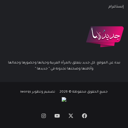
إنستاغرام
نبذة عن الموقع: كل جديد يتعلق بالمرأة العربية وحياتها وحضورها وجمالها
وأناقتها وصحتها تجدونه في " جديدها "
جميع الحقوق محفوظة © 2026 تصميم وتطوير iworqs
X
فيسبوك
يوتيوب
انستقرام