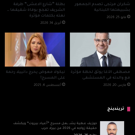
شكران مرتجى تصدم الجمهور
بطلة “شارع الاعشى” طرفة
بشبيهتها اللبنانية
الشريف تفجع بوفاة شقيقها …
نعته بكلمات مؤثرة
مايو 25, 2026
أبريل 14, 2026
مصطفى الآغا يوثق لحظة مؤثرة
نيكولا معوض يحرج دانييلا رحمة
مع والدته في المستشفى
على المسرح!
مارس 20, 2026
أغسطس 4, 2025
تريندينج
جوزيف عطية يشــ ــعل مسرح “أعياد بيروت” ويكشف
حقيقة زواجه في 2026 من بيرلا حرب