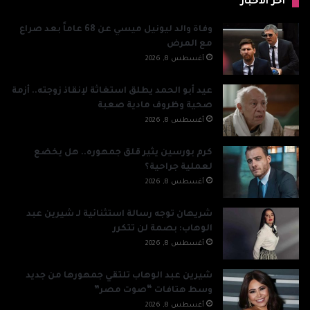
آخر الأخبار
وفاة والد ليونيل ميسي عن 68 عاماً بعد صراع
مع المرض
أغسطس 8, 2026
عيد أبو الحمد يطلق استغاثة لإنقاذ زوجته.. أزمة
صحية وظروف مادية صعبة
أغسطس 8, 2026
كرم بورسين يثير قلق جمهوره.. هل يخضع
لعملية جراحية؟
أغسطس 8, 2026
شريهان توجه رسالة استثنائية لـ شيرين عبد
الوهاب: بصمة لن تتكرر
أغسطس 8, 2026
شيرين عبد الوهاب تلتقي جمهورها من جديد
وسط هتافات “صوت مصر”
أغسطس 8, 2026