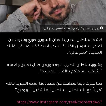
جورج وسوف يشارك في حفلات السعودية "أونلاين"
كشف سلطان الطرب الفنان السوري جورج وسوف عن
تعاون بينه وبين الفنانة السورية ديمة قندلفت في اغنيته
الجديدة “نجم عالي”.
وشوق سلطان الطرب الجمهور من خلال تعليق جاء فيه
“اشتقت لـ فرحتكم بالأغاني الجديدة”.
كما عبرت ديما قندلفت عن سعادتها بهذه التجربة قائلة
“قريباً مع السلطان… سلطان العاشقين، أبو وديع”
https://www.instagram.com/reel/cxqreattd4c/?