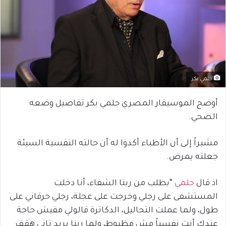
حلمي بكر
أوضح الموسيقار المصري حلمي بكر تفاصيل وضعه
الصحي.
مشيراً إلى أن الأطباء أكدوا له أن حالته النفسية السيئة
جعلته يمرض.
اذ قال
حلمي
“بطلب من ربنا الشفاء، أنا دخلت
المستشفى على رجلي وخرجت على عجلة، رجلي حرقاني على
طول، ولما عملت التحاليل، الدكاترة قالولي مفيش حاجة
عندك أنت نفسياً مش مظبوط، ولما ربنا يريد تاني هقف