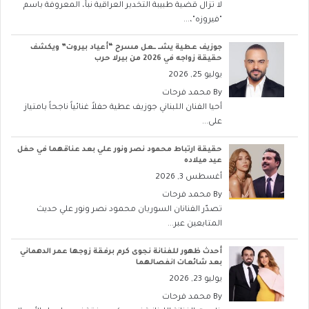
لا تزال قضية طبيبة التخدير العراقية نبأ، المعروفة باسم
"فيروزه"،...
جوزيف عطية يشــ ــعل مسرح “أعياد بيروت” ويكشف
حقيقة زواجه في 2026 من بيرلا حرب
يوليو 25, 2026
By
محمد فرحات
أحيا الفنان اللبناني جوزيف عطية حفلاً غنائياً ناجحاً بامتياز
على...
حقيقة ارتباط محمود نصر ونور علي بعد عناقهما في حفل
عيد ميلاده
أغسطس 3, 2026
By
محمد فرحات
تصدّر الفنانان السوريان محمود نصر ونور علي حديث
المتابعين عبر...
أحدث ظهور للفنانة نجوى كرم برفقة زوجها عمر الدهماني
بعد شائعات انفصالهما
يوليو 23, 2026
By
محمد فرحات