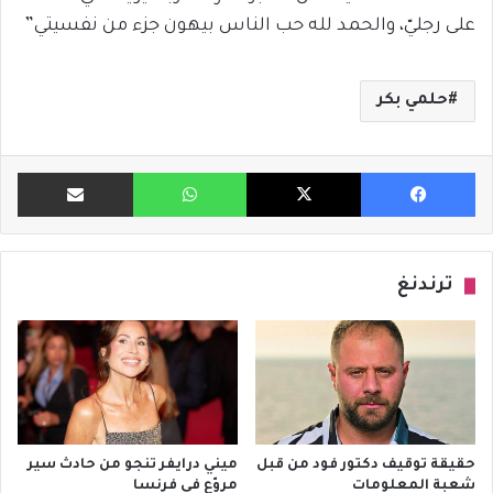
على رجليّ، والحمد لله حب الناس بيهون جزء من نفسيتي”
حلمي بكر
فيسبوك
X
واتساب
مشاركة ب
ترندنغ
حقيقة توقيف دكتور فود من قبل
ميني درايفر تنجو من حادث سير
شعبة المعلومات
مروّع في فرنسا