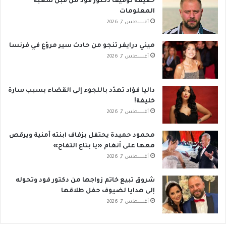
حقيقة توقيف دكتور فود من قبل شعبة
المعلومات
أغسطس 7, 2026
ميني درايفر تنجو من حادث سير مروّع في فرنسا
أغسطس 7, 2026
داليا فؤاد تهدّد باللجوء إلى القضاء بسبب سارة
خليفة!
أغسطس 7, 2026
محمود حميدة يحتفل بزفاف ابنته أمنية ويرقص
معها على أنغام «يا بتاع التفاح»
أغسطس 7, 2026
شروق تبيع خاتم زواجها من دكتور فود وتحوله
إلى هدايا لضيوف حفل طلاقها
أغسطس 7, 2026