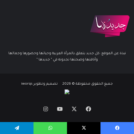
نبذة عن الموقع: كل جديد يتعلق بالمرأة العربية وحياتها وحضورها وجمالها
وأناقتها وصحتها تجدونه في " جديدها "
جميع الحقوق محفوظة © 2026 تصميم وتطوير iworqs
X
فيسبوك
يوتيوب
انستقرام
يسبوك
X
واتساب
تيلقرام