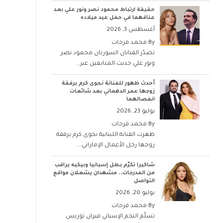
حقيقة ارتباط محمود نصر ونور علي بعد
عناقهما في حفل عيد ميلاده
أغسطس 3, 2026
By
محمد فرحات
تصدّر الفنانان السوريان محمود نصر
ونور علي حديث المتابعين عبر...
أحدث ظهور للفنانة نجوى كرم برفقة
زوجها عمر الدهماني بعد شائعات
انفصالهما
يوليو 23, 2026
By
محمد فرحات
ظهرت الفنانة اللبنانية نجوى كرم برفقة
زوجها رجل الأعمال الإماراتي...
شاكيرا تكرّم بطل إسبانيا وبيكيه يراقب
من المدرجات.. مشهدان يشعلان مواقع
التواصل
يوليو 20, 2026
By
محمد فرحات
تسلّم النجم الإسباني فيران توريس