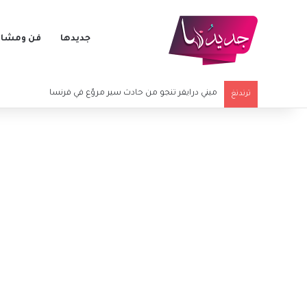
جديدها
فن ومشاه
ميني درايفر تنجو من حادث سير مروّع في فرنسا
ترندنغ