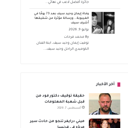
جائزة أفضل لاعب في نهائي...
وفاة إيمان وحيد سيف بعد 73 يومًا في
الغيبوبة.. ورسالة مؤثرة من شقيقها
أشرف سيف
يوليو 9, 2026
By
محمد فرحات
توفيت إيمان وحيد سيف، ابنة الفنان
الكوميدي الراحل وحيد سيف،...
آخر الأخبار
حقيقة توقيف دكتور فود من
قبل شعبة المعلومات
أغسطس 7, 2026
ميني درايفر تنجو من حادث سير
مروّع في فرنسا