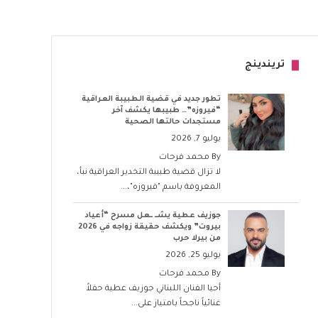
تريندينج
تطور جديد في قضية الطبيبة العراقية
“فيروزه”… طبيبها يكشف آخر
مستجدات حالتها الصحية
يوليو 7, 2026
By
محمد فرحات
لا تزال قضية طبيبة التخدير العراقية نبأ،
المعروفة باسم "فيروزه"،...
جوزيف عطية يشــ ــعل مسرح “أعياد
بيروت” ويكشف حقيقة زواجه في 2026
من بيرلا حرب
يوليو 25, 2026
By
محمد فرحات
أحيا الفنان اللبناني جوزيف عطية حفلاً
غنائياً ناجحاً بامتياز على...