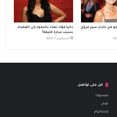
جو من حادث سير مروّع
داليا فؤاد تهدّد باللجوء إلى القضاء
بسبب سارة خليفة!
أغسطس 7, 2026
كن على تواصل
فيسبوك
تويتر
إنستاغرام