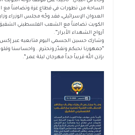
وجاء في البيان: “تأكيداً على موقف دولة الكوي
الساحة من تطورات في قطاع غزة وتضامناً مع 
العدوان الإسرائيلي، فقد وجّه مجلس الوزراء وزار
الكويت تضامناً مع الشعب الفلسطيني الشقيق جر
أرواح الشهداء الأبرار”.
“‏جمهورنا نحبكم ونقدّر ونحترم.. واحساسنا وقلو
بإذن الله قريباً جداً مهرجان ليلة عمر “.