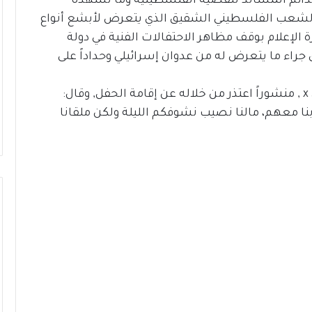
ت الدائم المساند للقضية الفلسطينية وما تشهده
الشعب الفلسطيني الشقيق الذي يتعرض لأبشع أنواع
ة الإعلام بوقف مظاهر الاحتفالات الفنية في دولة
اء ما يتعرض له من عدوان إسرائيلي وحداداً على
وشارك حسين الجسمي اليوم متابعيه عبر إكس x , منشوراً اعتذر من خلاله عن إقامة الحفل, وقال:
بنا معهم، مالنا نصيب نشوفكم الليلة ولكن ملقانا