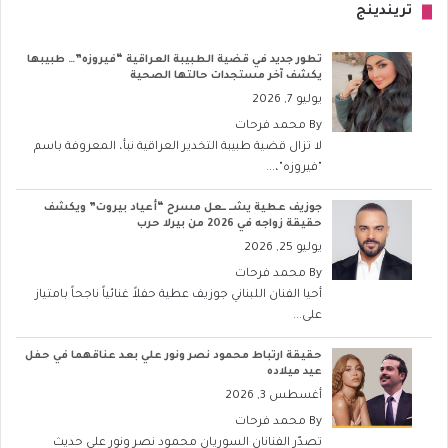
تريندينج
تطور جديد في قضية الطبيبة العراقية “فيروزه”… طبيبها
يكشف آخر مستجدات حالتها الصحية
يوليو 7, 2026
By
محمد فرحات
لا تزال قضية طبيبة التخدير العراقية نبأ، المعروفة باسم
"فيروزه"،...
جوزيف عطية يشــ ــعل مسرح “أعياد بيروت” ويكشف
حقيقة زواجه في 2026 من بيرلا حرب
يوليو 25, 2026
By
محمد فرحات
أحيا الفنان اللبناني جوزيف عطية حفلاً غنائياً ناجحاً بامتياز
على...
حقيقة ارتباط محمود نصر ونور علي بعد عناقهما في حفل
عيد ميلاده
أغسطس 3, 2026
By
محمد فرحات
تصدّر الفنانان السوريان محمود نصر ونور علي حديث