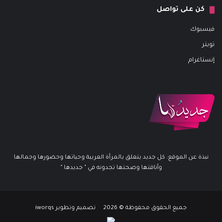
كن على تواصل
فيسبوك
تويتر
إنستاغرام
نبذة عن الموقع: كل جديد يتعلق بالمرأة العربية وحياتها وحضورها وجمالها
وأناقتها وصحتها تجدونه في " جديدها "
جميع الحقوق محفوظة © 2026 تصميم وتطوير iworqs