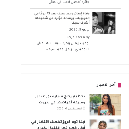
جائزة أفضل لاعب في نهائي...
وفاة إيمان وحيد سيف بعد 73 يومًا في
الغيبوبة.. ورسالة مؤثرة من شقيقها
أشرف سيف
يوليو 9, 2026
By
محمد فرحات
توفيت إيمان وحيد سيف، ابنة الفنان
الكوميدي الراحل وحيد سيف،...
آخر الأخبار
تحطيم زجاج سيارة نور غندور
وسرقة أغراضها في بيروت
أغسطس 6, 2026
ابنة توم كروز تخطف الأنظار في
أولى خطواتها الفنية الكبرى