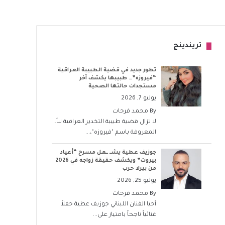
تريندينج
تطور جديد في قضية الطبيبة العراقية
“فيروزه”… طبيبها يكشف آخر
مستجدات حالتها الصحية
يوليو 7, 2026
By
محمد فرحات
لا تزال قضية طبيبة التخدير العراقية نبأ،
المعروفة باسم "فيروزه"،...
جوزيف عطية يشــ ــعل مسرح “أعياد
بيروت” ويكشف حقيقة زواجه في 2026
من بيرلا حرب
يوليو 25, 2026
By
محمد فرحات
أحيا الفنان اللبناني جوزيف عطية حفلاً
غنائياً ناجحاً بامتياز على...