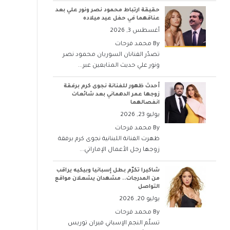
حقيقة ارتباط محمود نصر ونور علي بعد
عناقهما في حفل عيد ميلاده
أغسطس 3, 2026
By
محمد فرحات
تصدّر الفنانان السوريان محمود نصر
ونور علي حديث المتابعين عبر...
أحدث ظهور للفنانة نجوى كرم برفقة
زوجها عمر الدهماني بعد شائعات
انفصالهما
يوليو 23, 2026
By
محمد فرحات
ظهرت الفنانة اللبنانية نجوى كرم برفقة
زوجها رجل الأعمال الإماراتي...
شاكيرا تكرّم بطل إسبانيا وبيكيه يراقب
من المدرجات.. مشهدان يشعلان مواقع
التواصل
يوليو 20, 2026
By
محمد فرحات
تسلّم النجم الإسباني فيران توريس