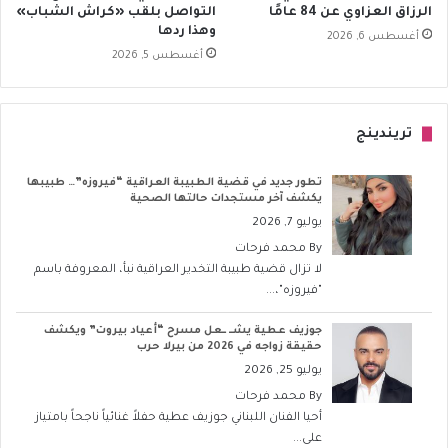
الرزاق العزاوي عن 84 عامًا
التواصل بلقب «كراش الشباب»
وهذا ردها
أغسطس 6, 2026
أغسطس 5, 2026
تريندينج
تطور جديد في قضية الطبيبة العراقية “فيروزه”… طبيبها
يكشف آخر مستجدات حالتها الصحية
يوليو 7, 2026
By
محمد فرحات
لا تزال قضية طبيبة التخدير العراقية نبأ، المعروفة باسم
"فيروزه"،...
جوزيف عطية يشــ ــعل مسرح “أعياد بيروت” ويكشف
حقيقة زواجه في 2026 من بيرلا حرب
يوليو 25, 2026
By
محمد فرحات
أحيا الفنان اللبناني جوزيف عطية حفلاً غنائياً ناجحاً بامتياز
على...