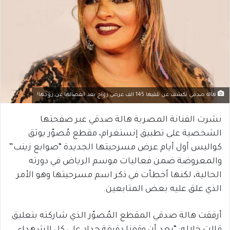
هالة صدقي تكشف عن تلقيها 145 الف عرض زواج بعد انفصالها عن زوجها!
نشرت الفنانة المصرية هالة صدقي عبر صفحتها
الشخصية على تطبيق إنستغرام، مقطع مُصوّر يوثق
كواليس أول أيام عرض مسرحيتها الجديدة “صوابع زينب”
والمعروضة ضمن فعاليات موسم الرياض في دورته
الحالية، لكنها أخطأت في ذكر اسم مسرحيتها وهو الأمر
الذي علق عليه بعض المتابعين.
أرفقت هالة صدقي المقطع المُصوّر الذي شاركته بتعليق