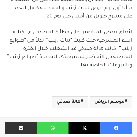
قالت خلاله: “بعد أن وقفنا دقيقة حداد على كل الشهداء
بدأنا أول يوم عرض لبنات زينب والحمد لله كامل العدد
على مسرح جلوبل من أمس حتى يوم 20”.
ليُعلّق بعض المتابعين على خطأ هالة صدقي في كتابة
اسم المسرحية حيث كتبت “بنات زينب” بدلاً من “صوابع
زينب”. كانت هالة صدقي قد انشغلت خلال الفترة
الماضية في التحضير لمسرحيتها الجديدة “صوابع زينب”
وبالبروفات الخاصة بها.
موسم الرياض
هالة صدقي
فيسبوك
X
واتساب
مشاركة ب