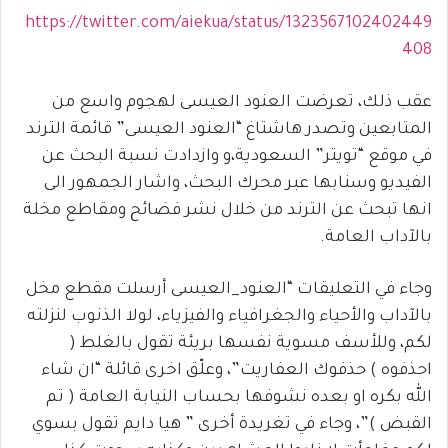
https://twitter.com/aiekua/status/1323567102402449
408
عقب ذلك، تعرضت العنود العيسى لهجوم واسع من
المتابعين وتصدر هاشتاغ “العنود العيسى” قائمة الترند
في موقع “تويتر” السعودية،و وازدادت نسبة البحث عن
الفيديو وسنابها عبر محرك البحث، واشار الجمهور الى
انها تبحث عن الترند من خلال نشر فضائح ومقاطع مخلة
بالآداب العامة.
وجاء في التعليقات “العنود_العيسى أرسلت مقطع مخل
بالآداب والأحياء والجغرافياء والفيزياء، لولا الذنوب لنزلته
لكم، وللأسف مسوية نفسها بريئة تقول بالغلط (
احذفوه ) حذفوك العفاريت”، وعلّق اخرى قائلة “ان شاء
الله بكره او بعده نشوفها بحساب النيابة العامة ( تم
القبض )”، وجاء في تغريدة أخرى ” هيا دايم تقول بسوي