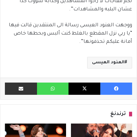
لكم مفاجأت لا زادوا المشاهدين وكذابه سووت كذا
عشان البلبه والمشاهدات”.
ووجهت العنود العيسى رسالة الى المنتقدين قالت فيها
“يا ربي نزل المقطع بالغلط كنت ألبس وبحطها خاص
أمانة عليكم تحذفونها”.
العنود العيسى
فيسبوك
X
واتساب
مشاركة ب
ترندنغ