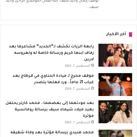
توفيت إيمان وحيد سيف، ابنة الفنان الكوميدي الراحل وحيد
سيف،...
آخر الأخبار
رابعة الزيات تكشف لـ”الجديد” مشاعرها بعد
زفاف ابنها كريم ورسالة خاصة له ولعروسه
لارين
أغسطس 7, 2026
موقف محرج لـ ميادة الحناوي في قرطاج بعد
غياب 21 عاماً.. ورد فعلها يتصدر
أغسطس 7, 2026
بعد عودتهما إلى بعضهما.. محمد كارتر يحتفل
بعيد ميلاد شيماء سيف برسالة رومانسية
مؤثرة
أغسطس 7, 2026
محمد هنيدي برسالة مؤثرة بعد وفاة شقيقه