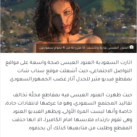
العنود العيسى عارية وتكشف: انا متزوجة من 4 نجوم سعوديين
اثارت السعودية العنود العيسى ضجة واسعة على مواقع
التواصل الاجتماعي، حيث أشعلت موقع سناب شات
بمقطع فيديو مثير للجدل أثار غضب الجمهورالسعودي.
حيث ظهرت العنود العيسى فيه بمقاطع مخلّة تخالف
تقاليد المجتمع السعودي، وهو ما عرضها لانتقادات حادة،
خاصة وأنها ليست المرة الأولى، ويظهر الفيديو العنود
وهي تقوم بارتداء ملابسها امام الكاميرا، الا انها حذفت
المقطع وطلبت من متابعيها كذلك أن يحذفوه.