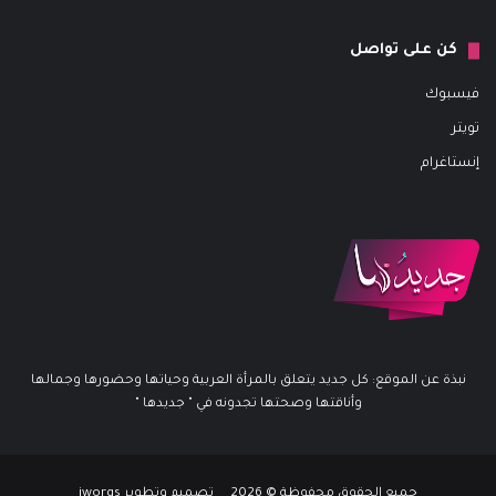
كن على تواصل
فيسبوك
تويتر
إنستاغرام
نبذة عن الموقع: كل جديد يتعلق بالمرأة العربية وحياتها وحضورها وجمالها
وأناقتها وصحتها تجدونه في " جديدها "
جميع الحقوق محفوظة © 2026 تصميم وتطوير iworqs