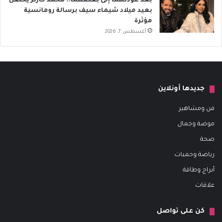
بعد عودتهما إلى بعضهما.. محمد كارتر يحتفل
بعيد ميلاد شيماء سيف برسالة رومانسية
مؤثرة
أغسطس 7, 2026
جديدها أونلاين
فن ومشاهير
موضة وجمال
صحة
رياضة وحميات
أبراج وطاقة
علاقات
كن على تواصل