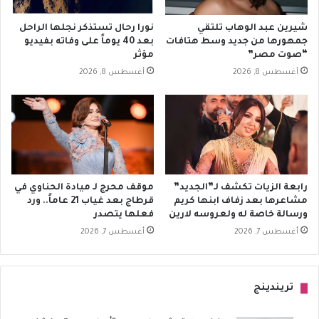
شيرين عبد الوهاب تلتقي
نورا رحال تستذكر نجلها الراحل
جمهورها من جديد وسط هتافات
بعد 40 يوماً على وفاته بفيديو
“صوت مصر”
مؤثر
أغسطس 8, 2026
أغسطس 8, 2026
رابعة الزيات تكشف لـ”الجديد”
موقف محرج لـ ميادة الحناوي في
مشاعرها بعد زفاف ابنها كريم
قرطاج بعد غياب 21 عاماً.. ورد
ورسالة خاصة له ولعروسه لارين
فعلها يتصدر
أغسطس 7, 2026
أغسطس 7, 2026
تريندينج