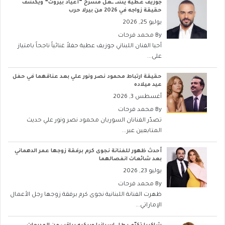
جوزيف عطية يشــ ــعل مسرح “أعياد بيروت” ويكشف
حقيقة زواجه في 2026 من بيرلا حرب
يوليو 25, 2026
By
محمد فرحات
أحيا الفنان اللبناني جوزيف عطية حفلاً غنائياً ناجحاً بامتياز
على...
حقيقة ارتباط محمود نصر ونور علي بعد عناقهما في حفل
عيد ميلاده
أغسطس 3, 2026
By
محمد فرحات
تصدّر الفنانان السوريان محمود نصر ونور علي حديث
المتابعين عبر...
أحدث ظهور للفنانة نجوى كرم برفقة زوجها عمر الدهماني
بعد شائعات انفصالهما
يوليو 23, 2026
By
محمد فرحات
ظهرت الفنانة اللبنانية نجوى كرم برفقة زوجها رجل الأعمال
الإماراتي...