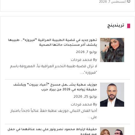
أغسطس 7, 2026
تريندينج
تطور جديد في قضية الطبيبة العراقية “فيروزه”… طبيبها
يكشف آخر مستجدات حالتها الصحية
يوليو 7, 2026
By
محمد فرحات
لا تزال قضية طبيبة التخدير العراقية نبأ، المعروفة باسم
"فيروزه"،...
جوزيف عطية يشــ ــعل مسرح “أعياد بيروت” ويكشف
حقيقة زواجه في 2026 من بيرلا حرب
يوليو 25, 2026
By
محمد فرحات
أحيا الفنان اللبناني جوزيف عطية حفلاً غنائياً ناجحاً بامتياز
على...
حقيقة ارتباط محمود نصر ونور علي بعد عناقهما في حفل
عيد ميلاده