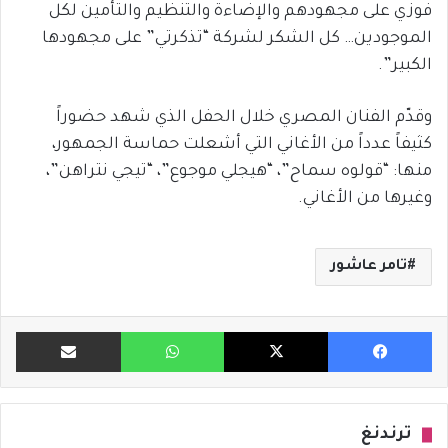
فوزي على مجهودهم والإضاءة والتنظيم والتأمين لكل
الموجودين… كل الشكر لشركة “تذكرتي” على مجهودها
الكبير”.
وقدّم الفنان المصري خلال الحفل الذي شهد حضوراً
كثيفاً عدداً من الأغاني التي أشعلت حماسة الجمهور،
منها: “قولوه سماح”، “هيجلي موجوع”، “تيجي نتراهن”،
وغيرها من الأغاني.
تامر عاشور
فيسبوك
X
واتساب
مشاركة ب
ترندنغ