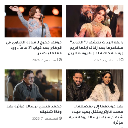
رابعة الزيات تكشف لـ”الجديد”
موقف محرج لـ ميادة الحناوي في
مشاعرها بعد زفاف ابنها كريم
قرطاج بعد غياب 21 عاماً.. ورد
ورسالة خاصة له ولعروسه لارين
فعلها يتصدر
أغسطس 7, 2026
أغسطس 7, 2026
بعد عودتهما إلى بعضهما..
محمد هنيدي برسالة مؤثرة بعد
محمد كارتر يحتفل بعيد ميلاد
وفاة شقيقه
شيماء سيف برسالة رومانسية
أغسطس 7, 2026
مؤثرة