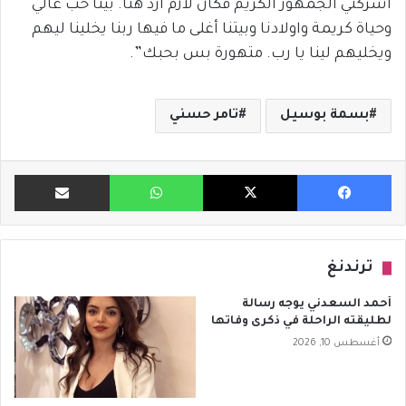
اشركتي الجمهور الكريم فكان لازم أرد هنا. بينا حب غالي
وحياة كريمة واولادنا وبيتنا أغلى ما فيها ربنا يخلينا ليهم
ويخليهم لينا يا رب. متهورة بس بحبك”.
بسمة بوسيل
تامر حسني
فيسبوك
X
واتساب
مشاركة ب
ترندنغ
أحمد السعدني يوجه رسالة
لطليقته الراحلة في ذكرى وفاتها
أغسطس 10, 2026