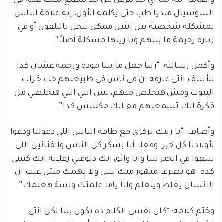
واضاف “ليه لما أي حدّ بيزعل من حد بيطلع يكتب عليه في
السوشيال ميديا طب حتى يكلمه الأول، إيه علاقة الناس
بمشكلة شخصية بين اتنين ممكن تتحل بالتلفون أو في
زيارة رحيمة ما بينهم ويا ريتها مشكلة أصلاً”.
وأكمل رسالته: “ربنا جعل ما بينا مودة ورحمة عشان كدا
للأسف انتي عارفة ان في ناس في طبيعتهم حب خراب
البيوت ومش هنخلص منهم، بس انتي اللي هتخلصي من
فكرة انك تسمعيهم مع انك مكنتيش كدا”.
وأضاف: “يا ريتك تركزي مع طاقة الناس اللي دعولنا ودعوا
لأولادنا كل خير. وفعلا أنا بشكر كل الناس والفنانين اللي
سعوا في الخير لينا وانا واثق انك دلوقتي زعلانة انك كتبتي
كده. هو تصرف متهور منك بس ولا يهمك مش عيب ان
الانسان يغلط ويتعلم وانا ياما علمتك ولسة هعلمك”.
وختم كلامه: “كان نفسي الكلام ده يكون بينا لكن انتي