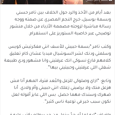
بسمة وتامر حسني
بعد أيام من الأخذ والرد حول الخلاف بين تامر حسني
وبسمة بوسيل، خرج النجم المصري عن صمته ووجه
رسالة مباشرة لزوجته مصممة الأزياء من خلال منشور
توضيحي عبر خاصية الستوريز على انستغرام.
وكتب تامر “بسمة حبيبتي للأسف انتي مفكرتيش كويس
وسلمتي ودنك لشر السوشيال ميديا عشان كام تعليق
كلامهم فارغ نسوكي انك عرفتيني وانا مشهور ودي طبيعة
شغلي اللي عرفتيني وحبيتيني بيها”.
وتابع: “ازاي وصلوكي للزعل والبًعد فترة، المهم أنا مش
هزعل منك ولا يرضيني زعلك انتي حبيبتي وأم ولادي. أنا
ضهرك وسندك مهما حصل. بس اللي عايز أقوله لعل
نكون سبب خير في توعية ناس كثير”.