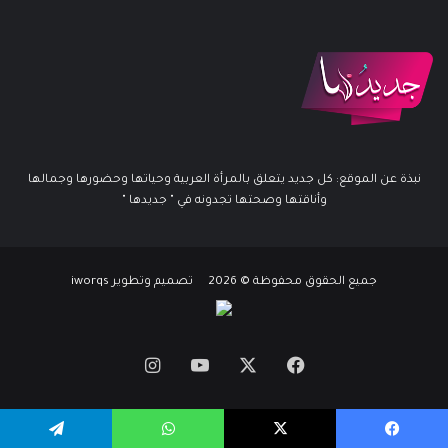
نبذة عن الموقع: كل جديد يتعلق بالمرأة العربية وحياتها وحضورها وجمالها
وأناقتها وصحتها تجدونه في " جديدها "
جميع الحقوق محفوظة © 2026 تصميم وتطوير iworqs
X
فيسبوك
يوتيوب
انستقرام
يسبوك
X
واتساب
تيلقرام