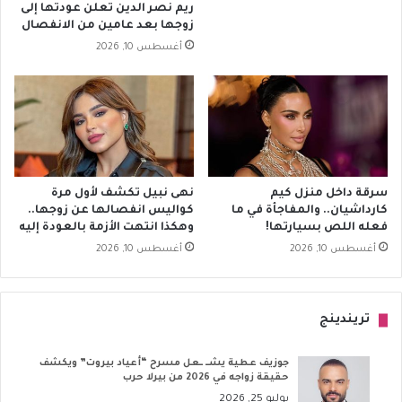
ريم نصر الدين تعلن عودتها إلى
زوجها بعد عامين من الانفصال
أغسطس 10, 2026
سرقة داخل منزل كيم
نهى نبيل تكشف لأول مرة
كارداشيان.. والمفاجأة في ما
كواليس انفصالها عن زوجها..
فعله اللص بسيارتها!
وهكذا انتهت الأزمة بالعودة إليه
أغسطس 10, 2026
أغسطس 10, 2026
تريندينج
جوزيف عطية يشــ ــعل مسرح “أعياد بيروت” ويكشف
حقيقة زواجه في 2026 من بيرلا حرب
يوليو 25, 2026