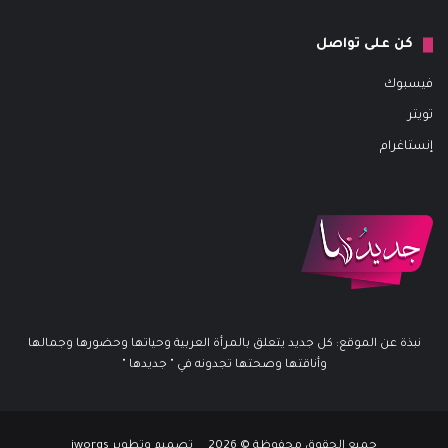
كن على تواصل
فيسبوك
تويتر
إنستاغرام
نبذة عن الموقع: كل جديد يتعلق بالمرأة العربية وحياتها وحضورها وجمالها
وأناقتها وصحتها تجدونه في " جديدها "
جميع الحقوق محفوظة © 2026 تصميم وتطوير iworqs