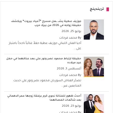
تريندينج
جوزيف عطية يشــ ــعل مسرح “أعياد بيروت” ويكشف
حقيقة زواجه في 2026 من بيرلا حرب
يوليو 25, 2026
By
محمد فرحات
أحيا الفنان اللبناني جوزيف عطية حفلاً غنائياً ناجحاً بامتياز
على...
حقيقة ارتباط محمود نصر ونور علي بعد عناقهما في حفل
عيد ميلاده
أغسطس 3, 2026
By
محمد فرحات
تصدّر الفنانان السوريان محمود نصر ونور علي حديث
المتابعين عبر...
أحدث ظهور للفنانة نجوى كرم برفقة زوجها عمر الدهماني
بعد شائعات انفصالهما
يوليو 23, 2026
By
محمد فرحات