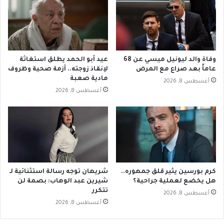
وفاة والد ليونيل ميسي عن 68
عيد أبو الحمد يطلق استغاثة
عاماً بعد صراع مع المرض
لإنقاذ زوجته.. أزمة صحية وظروف
مادية صعبة
أغسطس 8, 2026
أغسطس 8, 2026
كرم بورسين يثير قلق جمهوره..
شريهان توجه رسالة استثنائية لـ
هل يخضع لعملية جراحية؟
شيرين عبد الوهاب: بصمة لن
تتكرر
أغسطس 8, 2026
أغسطس 8, 2026