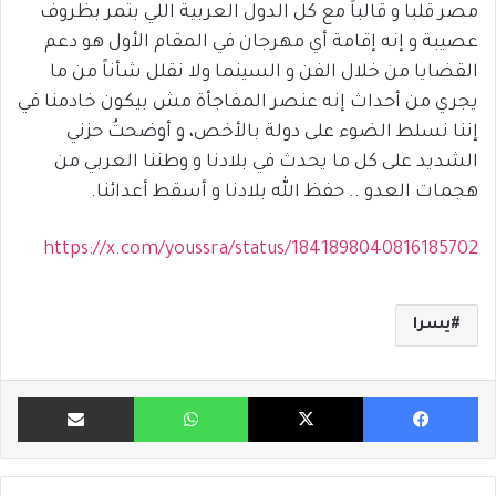
مصر قلبا و قالباً مع كل الدول العربية اللي بتمر بظروف
عصيبة و إنه إقامة أي مهرجان في المقام الأول هو دعم
القضايا من خلال الفن و السينما ولا نقلل شأناً من ما
يجري من أحداث إنه عنصر المفاجأة مش بيكون خادمنا في
إننا نسلط الضوء على دولة بالأخص، و أوضحتُ حزني
الشديد على كل ما يحدث في بلادنا و وطننا العربي من
هجمات العدو .. حفظ الله بلادنا و أسقط أعدائنا.
https://x.com/youssra/status/1841898040816185702
يسرا
فيسبوك
X
واتساب
مشاركة ب